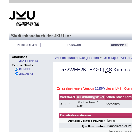
Studienhandbuch der JKU Linz
Benutzername
Passwort
Übersicht
Wirtschaftsrecht (ausgelaufen)
»
Grundlagen Wirtsch
Alle Curricula
Externe Tools
[
572WEB2KFEK20
]
KS
Kommunik
KUSSS
Auwea NG
Es ist eine neuere Version
2025W
dieser LV im Curr
Workload
Ausbildungslevel
Studienfachbere
B1 - Bachelor 1.
3 ECTS
Sprachen
Jahr
Detailinformationen
keine
Anmeldevoraussetzungen
Bachelorstudium
Quellcurriculum
This course is de