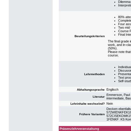
Dilemma-
Interpret
80% atten
Completi
Four ass
Two mid 
Course Po
Final Int
Beurteilungskriterien
The final grade i
work, and in-cla
(50%).
Please note that
course.
Individua
Discussi
Presenta
Lehrmethoden
Text pro
Self-stu
Englisch
Abhaltungssprache
Emmerson, Paul (
Literatur
intermediate, Ba
Nein
Lehrinhalte wechselnd?
Decken ebenfalls
572WIENKFEK18: 
Frühere Varianten
572CISEKOMK15: 
1FENKF: KS Komm
Präsenzlehrveranstaltung