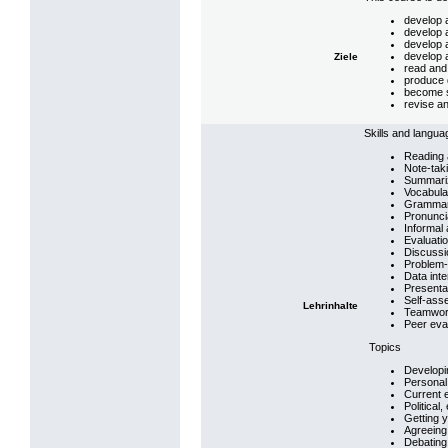
develop a
develop a
develop a
develop a
Ziele
read and 
produce d
become s
revise an
Skills and langua
Reading a
Note-tak
Summari
Vocabula
Grammar 
Pronunci
Informal
Evaluati
Discussi
Problem-
Data inte
Presenta
Self-ass
Lehrinhalte
Teamwo
Peer eva
Topics
Developi
Personal
Current 
Political
Getting y
Agreeing
Debating