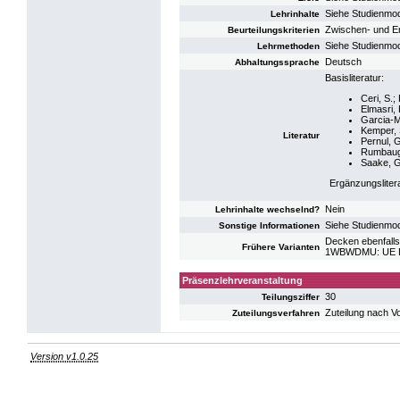
Siehe Studienmo
Lehrinhalte
Zwischen- und E
Beurteilungskriterien
Siehe Studienmo
Lehrmethoden
Deutsch
Abhaltungssprache
Basisliteratur:
Ceri, S.;
Elmasri,
Garcia-Mo
Kemper, S
Literatur
Pernul, 
Rumbaugh
Saake, G
Ergänzungsliter
Nein
Lehrinhalte wechselnd?
Siehe Studienmo
Sonstige Informationen
Decken ebenfalls
Frühere Varianten
1WBWDMU: UE Da
Präsenzlehrveranstaltung
30
Teilungsziffer
Zuteilung nach V
Zuteilungsverfahren
Version v1.0.25