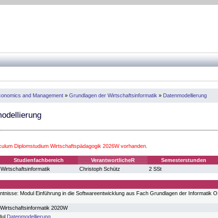
 Economics and Management
»
Grundlagen der Wirtschaftsinformatik
»
Datenmodellierung
odellierung
iculum Diplomstudium Wirtschaftspädagogik 2026W vorhanden.
Studienfachbereich
VerantwortlicheR
Semesterstunden
Wirtschaftsinformatik
Christoph Schütz
2 SSt
ntnisse: Modul Einführung in die Softwareentwicklung aus Fach Grundlagen der Informatik 
Wirtschaftsinformatik 2020W
dul
Datenmodellierung