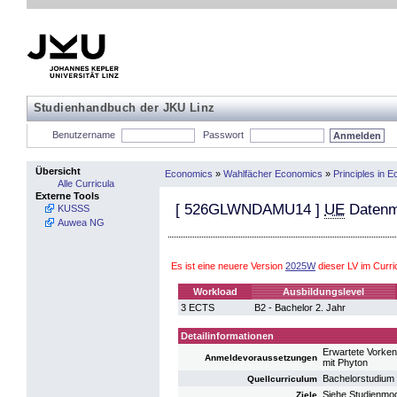
Studienhandbuch der JKU Linz
Benutzername
Passwort
Übersicht
Economics
»
Wahlfächer Economics
»
Principles in
Alle Curricula
Externe Tools
[
526GLWNDAMU14
]
UE
Datenm
KUSSS
Auwea NG
Es ist eine neuere Version
2025W
dieser LV im Curr
Workload
Ausbildungslevel
3 ECTS
B2 - Bachelor 2. Jahr
Detailinformationen
Erwartete Vorken
Anmeldevoraussetzungen
mit Phyton
Bachelorstudium 
Quellcurriculum
Siehe Studienmo
Ziele