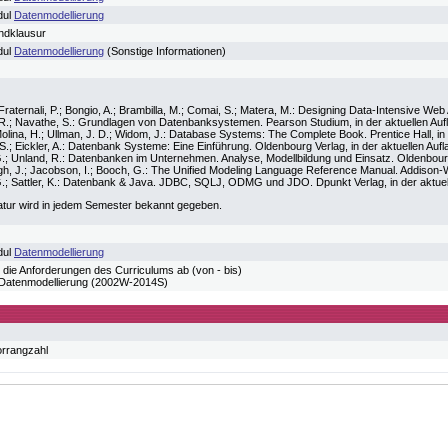
dul
Datenmodellierung
ndklausur
dul
Datenmodellierung
(Sonstige Informationen)
 Fraternali, P.; Bongio, A.; Brambilla, M.; Comai, S.; Matera, M.: Designing Data-Intensive W
 R.; Navathe, S.: Grundlagen von Datenbanksystemen. Pearson Studium, in der aktuellen Auf
lina, H.; Ullman, J. D.; Widom, J.: Database Systems: The Complete Book. Prentice Hall, in 
.; Eickler, A.: Datenbank Systeme: Eine Einführung. Oldenbourg Verlag, in der aktuellen Aufl
G.; Unland, R.: Datenbanken im Unternehmen. Analyse, Modellbildung und Einsatz. Oldenbour
, J.; Jacobson, I.; Booch, G.: The Unified Modeling Language Reference Manual. Addison-Wes
.; Sattler, K.: Datenbank & Java. JDBC, SQLJ, ODMG und JDO. Dpunkt Verlag, in der aktuel
atur wird in jedem Semester bekannt gegeben.
dul
Datenmodellierung
 die Anforderungen des Curriculums ab (von - bis)
tenmodellierung (2002W-2014S)
orrangzahl