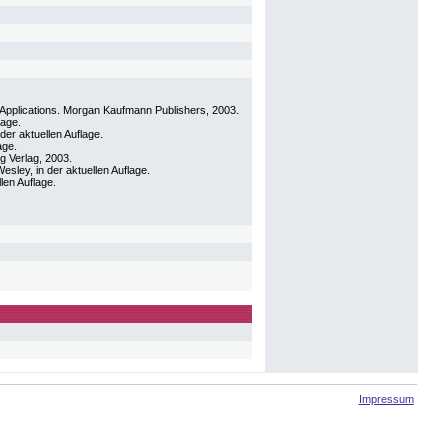
eb Applications. Morgan Kaufmann Publishers, 2003.
lage.
der aktuellen Auflage.
age.
g Verlag, 2003.
ley, in der aktuellen Auflage.
len Auflage.
Impressum