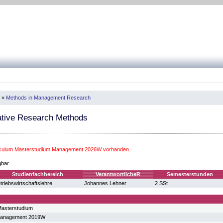
»
Methods in Management Research
ative Research Methods
riculum Masterstudium Management 2026W vorhanden.
gbar.
Studienfachbereich
VerantwortlicheR
Semesterstunden
triebswirtschaftslehre
Johannes Lehner
2 SSt
asterstudium
Management 2019W