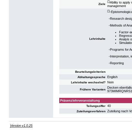
(*)
Ability to appl
Ziele
management
(*)
-Epistomological
-Research design
-Methods of Ana
Factor-a
Regressi
Lehrinhalte
Analyis o
Simulati
-Programs for A
-Interpretation, 
-Reporting
Beurteilungskriterien
English
Abhaltungssprache
Nein
Lehrinhalte wechselnd?
Decken ebenfalls
Frühere Varianten
973MIMRQNRS10:
Präsenzlehrveranstaltung
40
Teilungsziffer
Zuteilung nach V
Zuteilungsverfahren
Version v1.0.25