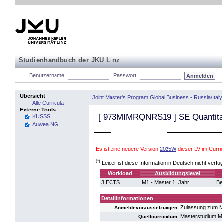
Studienhandbuch der JKU Linz
Benutzername
Passwort
Übersicht
Joint Master's Program Global Business - Russia/Italy
Alle Curricula
Externe Tools
[
973MIMRQNRS19
]
SE
Quantit
KUSSS
Auwea NG
Es ist eine neuere Version
2025W
dieser LV im Cur
(*)
Leider ist diese Information in Deutsch nicht verfü
Workload
Ausbildungslevel
3 ECTS
M1 - Master 1. Jahr
Be
Detailinformationen
Zulassung zum M
Anmeldevoraussetzungen
Masterstudium 
Quellcurriculum