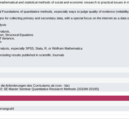
y mathematical and statistical methods of social and economic research to practical issues i
 Foundations of quantitative methods, especially ways to judge quality of evidence (reliability,
s for collecting primary and secondary data, with a special focus on the internet as a data 
lysis
nalysis,
on, Structural Equations
f Variance,
on
nalysis, especially SPSS, Stata, R, or Wolfram Mathematica
including results published in scientific Journals
 die Anforderungen des Curriculums ab (von - bis)
 SE Master Seminar Quantitative Research Methods (2010W-2019S)
orrangzahl