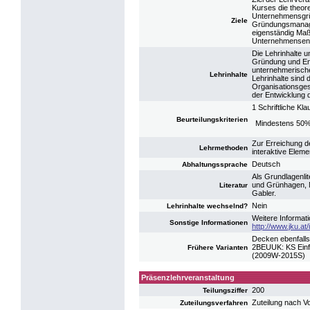
Kurses die theor
Unternehmensgrü
Ziele
Gründungsmanagem
eigenständig M
Unternehmensentw
Die Lehrinhalte 
Gründung und En
unternehmerische
Lehrinhalte
Lehrinhalte sind 
Organisationsge
der Entwicklung
1 Schriftliche Kl
Beurteilungskriterien
Mindestens 50%
Zur Erreichung de
Lehrmethoden
interaktive Eleme
Deutsch
Abhaltungssprache
Als Grundlagenlit
und Grünhagen, M
Literatur
Gabler.
Nein
Lehrinhalte wechselnd?
Weitere Informati
Sonstige Informationen
http://www.jku.at/
Decken ebenfalls
2BEUUK: KS Einf
Frühere Varianten
(2009W-2015S)
Präsenzlehrveranstaltung
200
Teilungsziffer
Zuteilung nach V
Zuteilungsverfahren