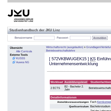
Studienhandbuch der JKU Linz
Benutzername
Passwort
Wirtschaftsrecht (ausgelaufen)
»
Grundlagen/Vertiefu
Übersicht
Betriebswirtschaftslehre
Alle Curricula
Externe Tools
[
572VKBWUGEK15
]
KS
Einführ
KUSSS
Auwea NG
Unternehmensentwicklung
Workload
Ausbildungslevel
Studienfachber
B2 - Bachelor 2.
2 ECTS
Betriebswirtschaft
Jahr
Detailinformationen
Fach
Kernkompet
Anmeldevoraussetzungen
Bachelorstudium
Quellcurriculum
Ziel der Lehrver