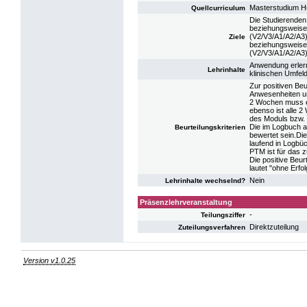
Masterstudium 
Quellcurriculum
Die Studierenden
beziehungsweise
(V2/V3/A1/A2/A3).
Ziele
beziehungsweise 
(V2/V3/A1/A2/A3)
Anwendung erlern
Lehrinhalte
klinischen Umfeld
Zur positiven Be
Anwesenheiten un
2 Wochen muss e
ebenso ist alle 
des Moduls bzw. 
Die im Logbuch a
Beurteilungskriterien
bewertet sein.Di
laufend in Logbü
PTM ist für das z
Die positive Beur
lautet "ohne Erfo
Nein
Lehrinhalte wechselnd?
Präsenzlehrveranstaltung
-
Teilungsziffer
Direktzuteilung
Zuteilungsverfahren
Version v1.0.25