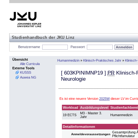
Studienhandbuch der JKU Linz
Benutzername
Passwort
Übersicht
Humanmedizin
»
Klinisch-Praktisches Jahr
»
Klinisch
Alle Curricula
Externe Tools
[
603KPINIMNP19
]
PR
Klinisch-
KUSSS
Auwea NG
Neurologie
Es ist eine neuere Version
2025W
dieser LV im Cur
Workload
Ausbildungslevel
Studienfachbere
M3 - Master 3.
19 ECTS
Humanmedizin
Jahr
Detailinformationen
Gesamtprüfung Är
Anmeldevoraussetzungen
Pflichtfamulatur