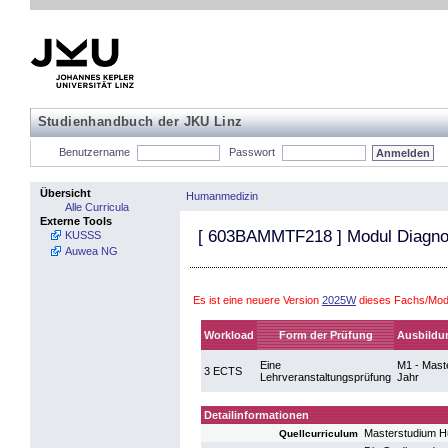
Studienhandbuch der JKU Linz
Benutzername
Passwort
Übersicht
Humanmedizin
Alle Curricula
Externe Tools
[
603BAMMTF218
] Modul Diagno
KUSSS
Auwea NG
Es ist eine neuere Version
2025W
dieses Fachs/Mod
Workload
Form der Prüfung
Ausbildu
Eine
M1 - Maste
3 ECTS
Lehrveranstaltungsprüfung
Jahr
Detailinformationen
Masterstudium 
Quellcurriculum