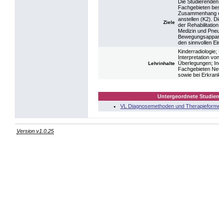
Die Studierenden
Fachgebieten bes
Zusammenhang ein
anstellen (K2). D
Ziele
der Rehabilitatio
Medizin und Pneu
Bewegungsappara
den sinnvollen Ei
Kinderradiologie
Interpretation vo
Überlegungen; Ind
Lehrinhalte
Fachgebieten Neu
sowie bei Erkra
Untergeordnete Studien
VL Diagnosemethoden und Therapieforme
Version v1.0.25