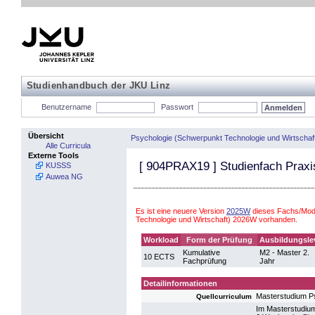
Studienhandbuch der JKU Linz
Benutzername
Passwort
Übersicht
Psychologie (Schwerpunkt Technologie und Wirtschaf
Alle Curricula
Externe Tools
[
904PRAX19
] Studienfach Praxi
KUSSS
Auwea NG
Es ist eine neuere Version
2025W
dieses Fachs/Modu
Technologie und Wirtschaft) 2026W vorhanden.
Workload
Form der Prüfung
Ausbildungsle
Kumulative
M2 - Master 2.
10 ECTS
Fachprüfung
Jahr
Detailinformationen
Masterstudium P
Quellcurriculum
Im Masterstudium