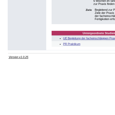
6 Wochen im Sinn
zur Praxis finde
Begleitend zur 
Ziele
Ziele der Praxi
der facheinschl
Fertigkeiten erf
Untergeordnete Studien
UE Begleitung der facheinschlägigen Prax
PR Praktikum
Version v1.0.25