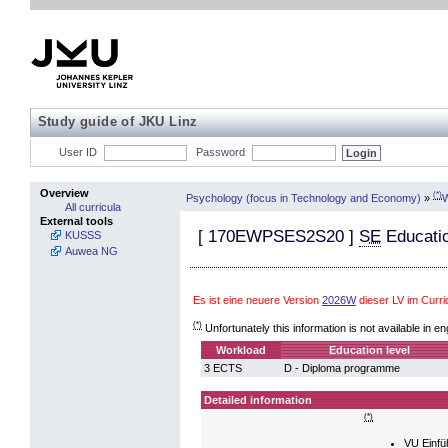
Study guide of JKU Linz
User ID
Password
Overview
(*)
Psychology (focus in Technology and Economy)
»
W
All curricula
External tools
[
170EWPSES2S20
]
SE
Educatio
KUSSS
Auwea NG
Es ist eine neuere Version
2026W
dieser LV im Curr
(*)
Unfortunately this information is not available in en
Workload
Education level
3 ECTS
D - Diploma programme
Detailed information
(*)
VU Einfü