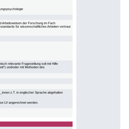
lungspsychologie
nd Arbeitsweisen der Forschung im Fach
sstandards für wissenschaftliches Arbeiten vertraut
sch relevante Fragestellung soll mit Hilfe
beit") und/oder mit Methoden des
innen z.T. in englischer Sprache abgehalten
iese LV angerechnet werden.