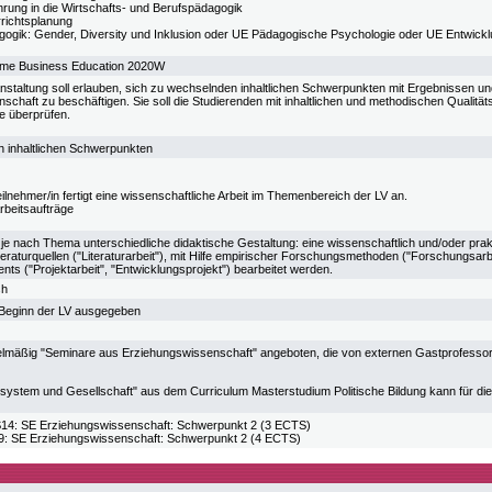
hrung in die Wirtschafts- und Berufspädagogik
richtsplanung
ogik: Gender, Diversity und Inklusion oder UE Pädagogische Psychologie oder UE Entwick
me Business Education 2020W
nstaltung soll erlauben, sich zu wechselnden inhaltlichen Schwerpunkten mit Ergebnissen u
chaft zu beschäftigen. Sie soll die Studierenden mit inhaltlichen und methodischen Qualität
e überprüfen.
 inhaltlichen Schwerpunkten
ilnehmer/in fertigt eine wissenschaftliche Arbeit im Themenbereich der LV an.
rbeitsaufträge
 je nach Thema unterschiedliche didaktische Gestaltung: eine wissenschaftlich und/oder prakti
teraturquellen ("Literaturarbeit"), mit Hilfe empirischer Forschungsmethoden ("Forschungsar
ts ("Projektarbeit", "Entwicklungsprojekt") bearbeitet werden.
sh
u Beginn der LV ausgegeben
lmäßig "Seminare aus Erziehungswissenschaft" angeboten, die von externen Gastprofessor_
ssystem und Gesellschaft" aus dem Curriculum Masterstudium Politische Bildung kann für d
: SE Erziehungswissenschaft: Schwerpunkt 2 (3 ECTS)
SE Erziehungswissenschaft: Schwerpunkt 2 (4 ECTS)