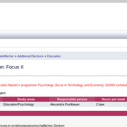
ahlfächer
»
Additional Electives
»
Education
n: Focus II
iculum Master's programme Psychology (focus in Technology and Economy) 2026W vorhand
glish.
Study areas
Responsible person
Hours per week
Education/Psychology
Alexandra Postlbauer
2 hpw
hrung in erziehungswissenschaftliches Denken