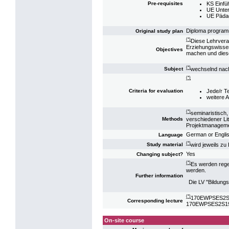
KS Einfü
Pre-requisites
UE Unter
UE Pädag
Diploma program
Original study plan
(*)
Diese Lehrvera
Erziehungswissens
Objectives
machen und dies
(*)
wechselnd nach
Subject
(*)
Jede/r Te
Criteria for evaluation
weitere A
(*)
seminaristisch,
verschiedener Li
Methods
Projektmanagemen
German or Engli
Language
(*)
wird jeweils z
Study material
Yes
Changing subject?
(*)
Es werden rege
werden.
Further information
Die LV "Bildung
(*)
170EWPSES2S14
Corresponding lecture
170EWPSES2S19: 
On-site course