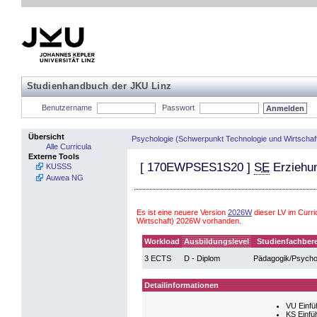
Studienhandbuch der JKU Linz
Benutzername
Passwort
Übersicht
Psychologie (Schwerpunkt Technologie und Wirtschaf
Alle Curricula
Externe Tools
[
170EWPSES1S20
]
SE
Erziehun
KUSSS
Auwea NG
Es ist eine neuere Version
2026W
dieser LV im Curr
Wirtschaft) 2026W vorhanden.
Workload
Ausbildungslevel
Studienfachber
3 ECTS
D - Diplom
Pädagogik/Psycho
Detailinformationen
VU Einfü
KS Einfü