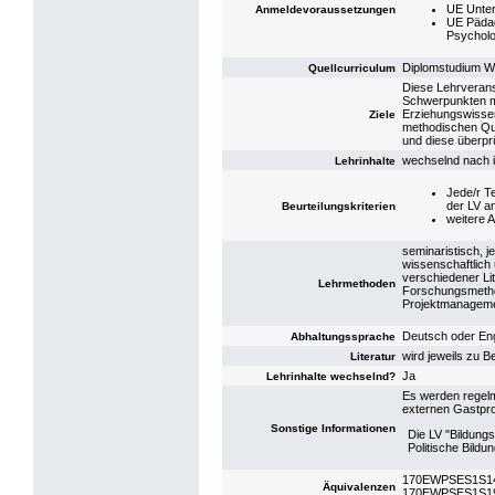
UE Unter
Anmeldevoraussetzungen
UE Pädag
Psycholo
Diplomstudium W
Quellcurriculum
Diese Lehrveranst
Schwerpunkten m
Erziehungswissens
Ziele
methodischen Qua
und diese überpr
wechselnd nach i
Lehrinhalte
Jede/r Te
der LV a
Beurteilungskriterien
weitere A
seminaristisch, j
wissenschaftlich 
verschiedener Lite
Lehrmethoden
Forschungsmetho
Projektmanagemen
Deutsch oder Eng
Abhaltungssprache
wird jeweils zu 
Literatur
Ja
Lehrinhalte wechselnd?
Es werden regelm
externen Gastpro
Sonstige Informationen
Die LV "Bildung
Politische Bild
170EWPSES1S14: 
Äquivalenzen
170EWPSES1S19: 