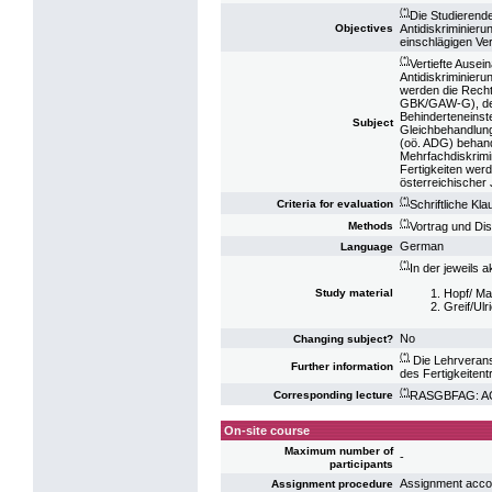
(*)
Die Studierend
Antidiskriminier
Objectives
einschlägigen Ve
(*)
Vertiefte Ause
Antidiskriminier
werden die Rech
GBK/GAW-G), des
Behinderteneins
Subject
Gleichbehandlung
(oö. ADG) behande
Mehrfachdiskrimin
Fertigkeiten werd
österreichischer 
(*)
Schriftliche Kla
Criteria for evaluation
(*)
Vortrag und Di
Methods
German
Language
(*)
In der jeweils a
Hopf/ Ma
Study material
Greif/Ulr
No
Changing subject?
(*)
Die Lehrverans
Further information
des Fertigkeitent
(*)
RASGBFAG: AG A
Corresponding lecture
On-site course
Maximum number of
-
participants
Assignment accord
Assignment procedure