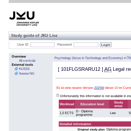
Study guide of JKU Linz
User ID
Password
Overview
(*)
Psychology (focus in Technology and Economy)
»
W
All curricula
External tools
[
101FLGSRARU12
]
AG
Legal re
KUSSS
Auwea NG
Es ist eine neuere Version
2025W
dieser LV im Curr
(*)
Unfortunately this information is not available in en
Study
Workload
Education level
areas
D - Diploma
1,5 ECTS
Law
S
programme
Detailed information
Diploma progra
Original study plan