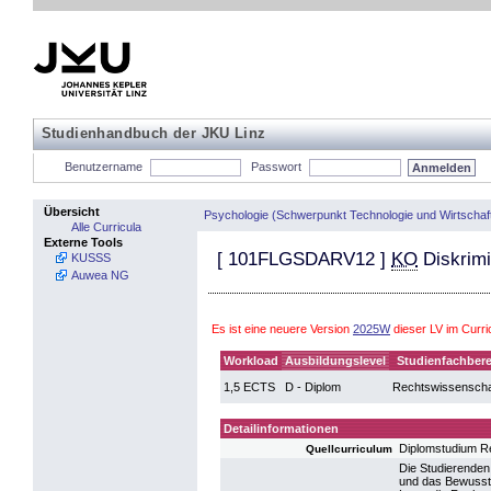
Studienhandbuch der JKU Linz
Benutzername
Passwort
Übersicht
Psychologie (Schwerpunkt Technologie und Wirtschaf
Alle Curricula
Externe Tools
[
101FLGSDARV12
]
KO
Diskrimi
KUSSS
Auwea NG
Es ist eine neuere Version
2025W
dieser LV im Curr
Workload
Ausbildungslevel
Studienfachbere
1,5 ECTS
D - Diplom
Rechtswissenscha
Detailinformationen
Diplomstudium R
Quellcurriculum
Die Studierenden
und das Bewussts