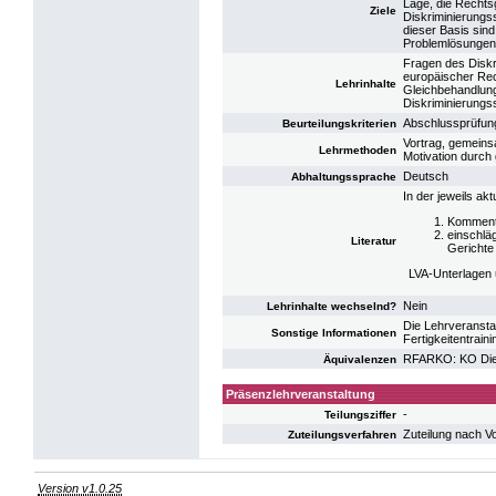
Lage, die Rechts
Ziele
Diskriminierungss
dieser Basis sind
Problemlösungen
Fragen des Diskr
europäischer Rec
Lehrinhalte
Gleichbehandlung
Diskriminierungs
Abschlussprüfun
Beurteilungskriterien
Vortrag, gemeins
Lehrmethoden
Motivation durch 
Deutsch
Abhaltungssprache
In der jeweils ak
Komment
einschlä
Literatur
Gerichte
LVA-Unterlagen 
Nein
Lehrinhalte wechselnd?
Die Lehrveransta
Sonstige Informationen
Fertigkeitentrain
RFARKO: KO Die 
Äquivalenzen
Präsenzlehrveranstaltung
-
Teilungsziffer
Zuteilung nach V
Zuteilungsverfahren
Version v1.0.25