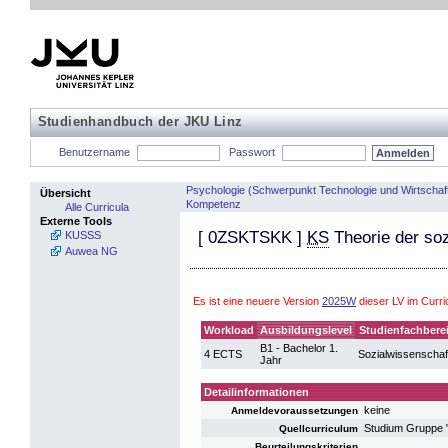
Studienhandbuch der JKU Linz
Benutzername
Passwort
Psychologie (Schwerpunkt Technologie und Wirtschaf
Übersicht
Kompetenz
Alle Curricula
Externe Tools
[
0ZSKTSKK
]
KS
Theorie der so
KUSSS
Auwea NG
Es ist eine neuere Version
2025W
dieser LV im Curr
Workload
Ausbildungslevel
Studienfachbere
B1 - Bachelor 1.
4 ECTS
Sozialwissenschaf
Jahr
Detailinformationen
keine
Anmeldevoraussetzungen
Studium Gruppe 
Quellcurriculum
Beurteilungskriterien