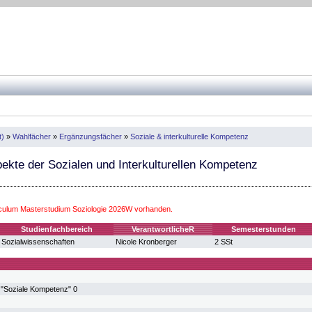
t)
»
Wahlfächer
»
Ergänzungsfächer
»
Soziale & interkulturelle Kompetenz
kte der Sozialen und Interkulturellen Kompetenz
iculum Masterstudium Soziologie 2026W vorhanden.
Studienfachbereich
VerantwortlicheR
Semesterstunden
Sozialwissenschaften
Nicole Kronberger
2 SSt
"Soziale Kompetenz" 0