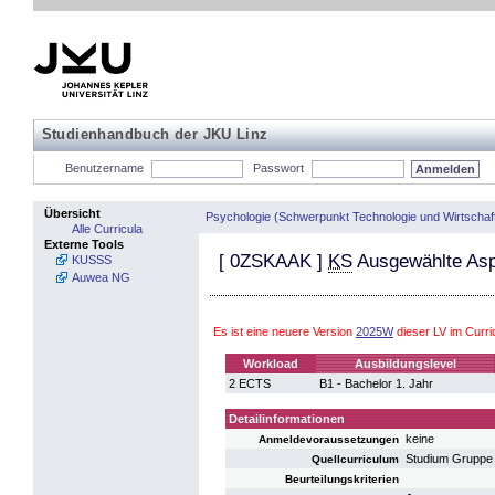
Studienhandbuch der JKU Linz
Benutzername
Passwort
Übersicht
Psychologie (Schwerpunkt Technologie und Wirtschaf
Alle Curricula
Externe Tools
[
0ZSKAAK
]
KS
Ausgewählte Aspe
KUSSS
Auwea NG
Es ist eine neuere Version
2025W
dieser LV im Curr
Workload
Ausbildungslevel
2 ECTS
B1 - Bachelor 1. Jahr
Detailinformationen
keine
Anmeldevoraussetzungen
Studium Gruppe 
Quellcurriculum
Beurteilungskriterien