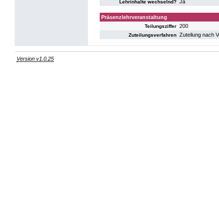
Ja
Lehrinhalte wechselnd?
Präsenzlehrveranstaltung
200
Teilungsziffer
Zuteilung nach 
Zuteilungsverfahren
Version v1.0.25