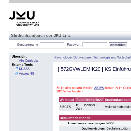
Studienhandbuch der JKU Linz
Benutzername
Passwort
Übersicht
Psychologie (Schwerpunkt Technologie und Wirtschaf
Alle Curricula
Externe Tools
[
572GVWLEMIK20
]
KS
Einführu
KUSSS
Auwea NG
Es ist eine neuere Version
2025W
dieser LV im Curri
2026W vorhanden.
Workload
Ausbildungslevel
Studienfachbere
B1 - Bachelor 1.
3 ECTS
Volkswirtschaftsle
Jahr
Detailinformationen
keine
Anmeldevoraussetzungen
Bachelorstudium
Quellcurriculum