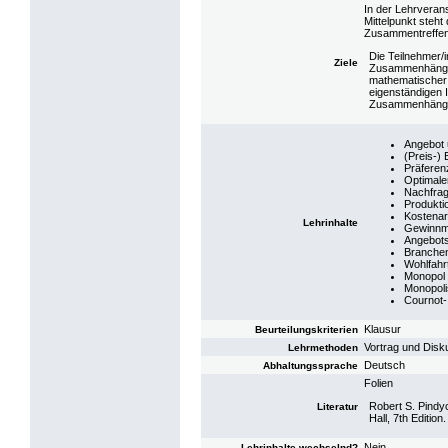
In der Lehrveran
Mittelpunkt steh
Zusammentreffen
Die Teilnehmer/
Ziele
Zusammenhänge 
mathematischer 
eigenständigen 
Zusammenhänge
Angebot 
(Preis-) 
Präfere
Optimale
Nachfrag
Produkti
Kostenar
Lehrinhalte
Gewinnm
Angebots
Branchen
Wohlfahr
Monopol
Monopoli
Cournot-
Klausur
Beurteilungskriterien
Vortrag und Disk
Lehrmethoden
Deutsch
Abhaltungssprache
Folien
Robert S. Pindy
Literatur
Hall, 7th Edition.
Nein
Lehrinhalte wechselnd?