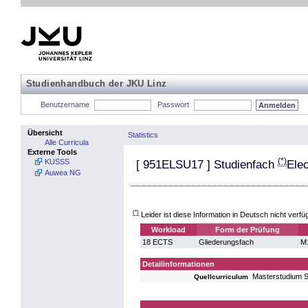
Studienhandbuch der JKU Linz
Benutzername
Passwort
Übersicht
Statistics
Alle Curricula
Externe Tools
(*)
KUSSS
[
951ELSU17
] Studienfach
Elec
Auwea NG
(*)
Leider ist diese Information in Deutsch nicht verfü
Workload
Form der Prüfung
18 ECTS
Gliederungsfach
M1
Detailinformationen
Masterstudium S
Quellcurriculum