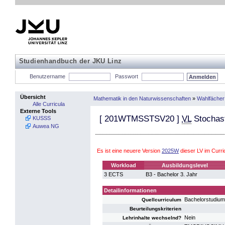
Studienhandbuch der JKU Linz
Benutzername
Passwort
Übersicht
Mathematik in den Naturwissenschaften
»
Wahlfächer
Alle Curricula
Externe Tools
[
201WTMSSTSV20
]
VL
Stochast
KUSSS
Auwea NG
Es ist eine neuere Version
2025W
dieser LV im Curri
Workload
Ausbildungslevel
3 ECTS
B3 - Bachelor 3. Jahr
Detailinformationen
Bachelorstudiu
Quellcurriculum
Beurteilungskriterien
Nein
Lehrinhalte wechselnd?