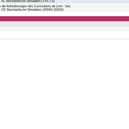
L Stochastische Simulation (3 ECTS)
 die Anforderungen des Curriculums ab (von - bis)
O Stochastische Simulation (2004S-2020S)