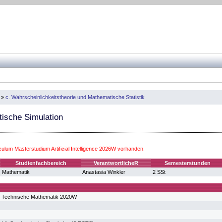
»
c. Wahrscheinlichkeitstheorie und Mathematische Statistik
ische Simulation
culum Masterstudium Artificial Intelligence 2026W vorhanden.
Studienfachbereich
VerantwortlicheR
Semesterstunden
Mathematik
Anastasia Winkler
2 SSt
m Technische Mathematik 2020W