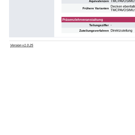
TMCPAVOSIMU: V
Äquivalenzen
Decken ebenfalls
Frühere Varianten
TMCPAVOSIMU: V
Präsenzlehrveranstaltung
-
Teilungsziffer
Direktzuteilung
Zuteilungsverfahren
Version v1.0.25