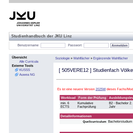
Studienhandbuch der JKU Linz
Benutzername
Passwort
Übersicht
Soziologie
»
Wahlfächer
»
Ergänzende Wahlfächer
Alle Curricula
Externe Tools
[
505VERE12
] Studienfach Völke
KUSSS
Auwea NG
Es ist eine neuere Version
2025W
dieses Fachs/Modu
Workload
Form der Prüfung
Ausbildungslev
min. 6
Kumulative
B2 - Bachelor 2.
ECTS
Fachprüfung
Jahr
Detailinformationen
Bachelorstudium
Quellcurriculum