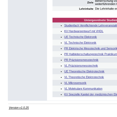
Beherrschung von
Ziele
weiterführenden G
Die Lehrinhalte 
Lehrinhalte
Untergeordnete Studien
Studienfach Verpflichtende Lehrveranstal
KV Hardwareentwurf mit VHDL
UE Technische Elektronik
VL Technische Elektronik
PR Elektrische Messtechnik und Sensori
PR Halbleiterschaltungstechnik Praktiku
PR Präzisionsmesstechnik
VL Präzisionsmesstechnik
UE Theoretische Elektrotechnik
VL Theoretische Elektrotechnik
VL Mikrosensorik
VL Molekulare Kommunikation
KV Spezielle Kapitel der medizinischen E
Version v1.0.25