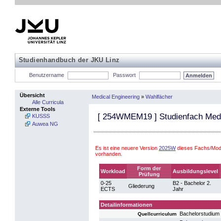
Studienhandbuch der JKU Linz
Benutzername
Passwort
Übersicht
Medical Engineering
»
Wahlfächer
Alle Curricula
Externe Tools
[
254WMEM19
] Studienfach Med
KUSSS
Auwea NG
Es ist eine neuere Version
2025W
dieses Fachs/Modu
vorhanden.
Form der
Workload
Ausbildungslevel
Prüfung
0-25
B2 - Bachelor 2.
Gliederung
ECTS
Jahr
Detailinformationen
Bachelorstudium
Quellcurriculum