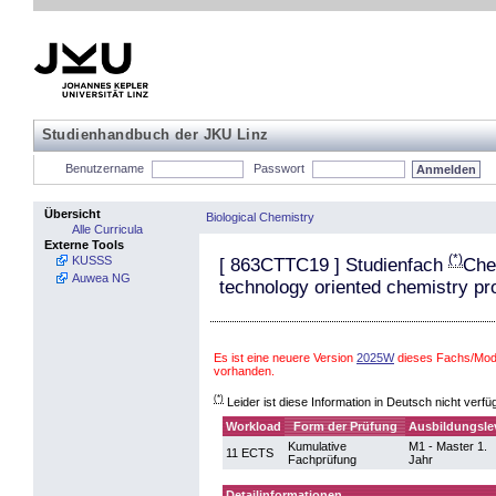
Studienhandbuch der JKU Linz
Benutzername
Passwort
Übersicht
Biological Chemistry
Alle Curricula
Externe Tools
(*)
KUSSS
[
863CTTC19
] Studienfach
Che
Auwea NG
technology oriented chemistry p
Es ist eine neuere Version
2025W
dieses Fachs/Modu
vorhanden.
(*)
Leider ist diese Information in Deutsch nicht verfü
Workload
Form der Prüfung
Ausbildungsle
Kumulative
M1 - Master 1.
11 ECTS
Fachprüfung
Jahr
Detailinformationen