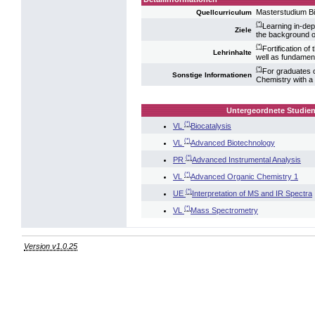
Masterstudium Bi
Quellcurriculum
(*)
Learning in-dep
Ziele
the background of
(*)
Fortification o
Lehrinhalte
well as fundament
(*)
For graduates o
Sonstige Informationen
Chemistry with a
Untergeordnete Studien
(*)
VL
Biocatalysis
(*)
VL
Advanced Biotechnology
(*)
PR
Advanced Instrumental Analysis
(*)
VL
Advanced Organic Chemistry 1
(*)
UE
Interpretation of MS and IR Spectra
(*)
VL
Mass Spectrometry
Version v1.0.25