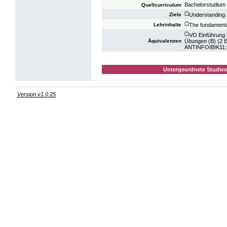
Bachelorstudium 
Quellcurriculum
(*)
Understanding 
Ziele
(*)
The fundamenta
Lehrinhalte
(*)
VO Einführung i
Übungen (B) (2
Äquivalenzen
ANTINFOIBIK11: K
Untergeordnete Studien
Version v1.0.25