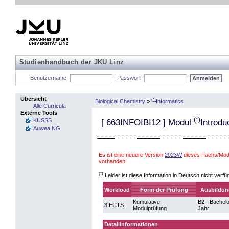
Studienhandbuch der JKU Linz
Benutzername
Passwort
Übersicht
(*)
Biological Chemistry
»
Informatics
Alle Curricula
Externe Tools
(*)
KUSSS
[
663INFOIBI12
] Modul
Introdu
Auwea NG
Es ist eine neuere Version
2023W
dieses Fachs/Modu
vorhanden.
(*)
Leider ist diese Information in Deutsch nicht verfü
Workload
Form der Prüfung
Ausbildun
Kumulative
B2 - Bachelo
3 ECTS
Modulprüfung
Jahr
Detailinformationen