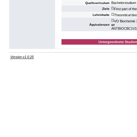
Bachelorstudium 
Quellcurriculum
(*)
First part of th
Ziele
(*)
Theoretical bio
Lehrinhalte
(*)
VO Biochemie 1
or
Äquivalenzen
ANTBIOCBC1V11:
Untergeordnete Studien
Version v1.0.25