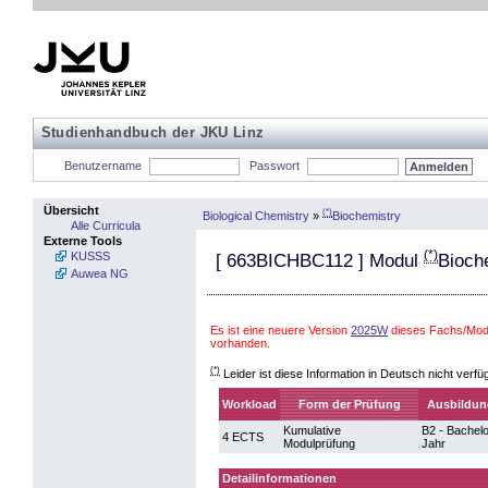
Studienhandbuch der JKU Linz
Benutzername
Passwort
Übersicht
(*)
Biological Chemistry
»
Biochemistry
Alle Curricula
Externe Tools
(*)
KUSSS
[
663BICHBC112
] Modul
Bioch
Auwea NG
Es ist eine neuere Version
2025W
dieses Fachs/Modu
vorhanden.
(*)
Leider ist diese Information in Deutsch nicht verfü
Workload
Form der Prüfung
Ausbildun
Kumulative
B2 - Bachelo
4 ECTS
Modulprüfung
Jahr
Detailinformationen