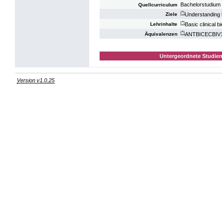
Bachelorstudium 
Quellcurriculum
(*)
Understanding b
Ziele
(*)
Basic clinical 
Lehrinhalte
(*)
ANTBICECBIV10
Äquivalenzen
Untergeordnete Studien
Version v1.0.25