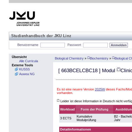
Studienhandbuch der JKU Linz
Benutzername
Passwort
Übersicht
(*)
(*)
Biological Chemistry
»
Biochemistry
»
Biological C
Alle Curricula
Externe Tools
(*)
KUSSS
[
663BCELCBC18
] Modul
Clini
Auwea NG
Es ist eine neuere Version
2025W
dieses Fachs/Modu
vorhanden.
(*)
Leider ist diese Information in Deutsch nicht verfü
Workload
Form der Prüfung
Ausbildun
Kumulative
B2 - Bachelo
3 ECTS
Modulprüfung
Jahr
Detailinformationen