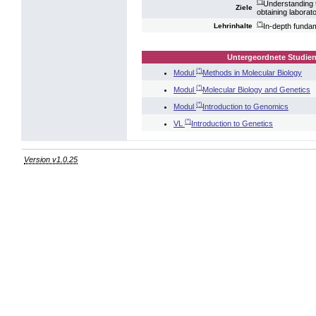
(*)
Understanding t
Ziele
obtaining laborat
(*)
In-depth fundam
Lehrinhalte
Untergeordnete Studien
(*)
Modul
Methods in Molecular Biology
(*)
Modul
Molecular Biology and Genetics
(*)
Modul
Introduction to Genomics
(*)
VL
Introduction to Genetics
Version v1.0.25