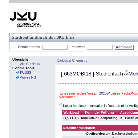
Studienhandbuch der JKU Linz
Benutzername
Passwort
Übersicht
Biological Chemistry
Alle Curricula
Externe Tools
(*)
KUSSS
[
663MOBI18
] Studienfach
Mol
Auwea NG
Es ist eine neuere Version
2025W
dieses Fachs/Modu
vorhanden.
(*)
Leider ist diese Information in Deutsch nicht verfü
Workload
Form der Prüfung
Ausbildung
11,5 ECTS
Kumulative Fachprüfung
B - Bachelo
Detailinformationen
Bachelorstudium 
Quellcurriculum