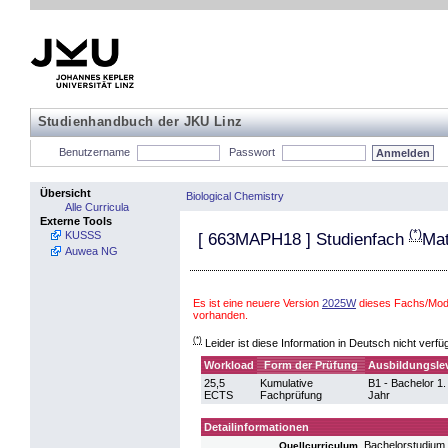
Studienhandbuch der JKU Linz
Benutzername
Passwort
Übersicht
Biological Chemistry
Alle Curricula
Externe Tools
(*)
KUSSS
[
663MAPH18
] Studienfach
Mat
Auwea NG
Es ist eine neuere Version
2025W
dieses Fachs/Modu
vorhanden.
(*)
Leider ist diese Information in Deutsch nicht verfü
Workload
Form der Prüfung
Ausbildungsle
25,5
Kumulative
B1 - Bachelor 1.
ECTS
Fachprüfung
Jahr
Detailinformationen
Bachelorstudium 
Quellcurriculum