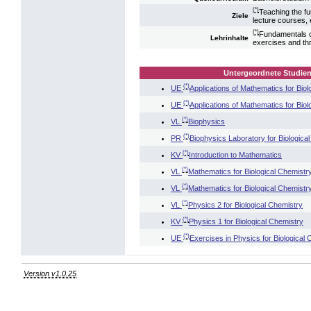
(*)
Teaching the fu
Ziele
lecture courses, 
(*)
Fundamentals o
Lehrinhalte
exercises and thr
Untergeordnete Studien
(*)
UE
Applications of Mathematics for Biol
(*)
UE
Applications of Mathematics for Biol
(*)
VL
Biophysics
(*)
PR
Biophysics Laboratory for Biologica
(*)
KV
Introduction to Mathematics
(*)
VL
Mathematics for Biological Chemistr
(*)
VL
Mathematics for Biological Chemistr
(*)
VL
Physics 2 for Biological Chemistry
(*)
KV
Physics 1 for Biological Chemistry
(*)
UE
Exercises in Physics for Biological
Version v1.0.25