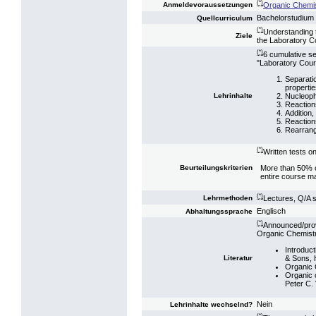
(*)
Organic Chemis
Anmeldevoraussetzungen
Bachelorstudium 
Quellcurriculum
(*)
Understanding 
Ziele
the Laboratory C
(*)
6 cumulative se
"Laboratory Cour
Separati
properti
Nucleophi
Lehrinhalte
Reaction
Addition,
Reaction
Rearrang
(*)
Written tests o
More than 50% of
Beurteilungskriterien
entire course ma
(*)
Lectures, Q/A s
Lehrmethoden
Englisch
Abhaltungssprache
(*)
Announced/provi
Organic Chemistry
Introduct
& Sons, 
Literatur
Organic 
Organic c
Peter C.
Nein
Lehrinhalte wechselnd?
(*)