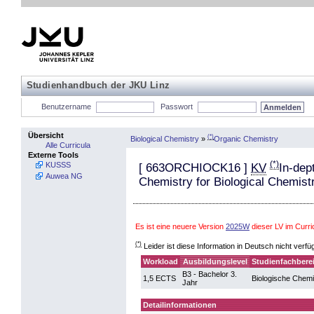
Studienhandbuch der JKU Linz
Benutzername
Passwort
Übersicht
(*)
Biological Chemistry
»
Organic Chemistry
Alle Curricula
Externe Tools
(*)
KUSSS
[
663ORCHIOCK16
]
KV
In-dep
Auwea NG
Chemistry for Biological Chemist
Es ist eine neuere Version
2025W
dieser LV im Curr
(*)
Leider ist diese Information in Deutsch nicht verfü
Workload
Ausbildungslevel
Studienfachbere
B3 - Bachelor 3.
1,5 ECTS
Biologische Chem
Jahr
Detailinformationen