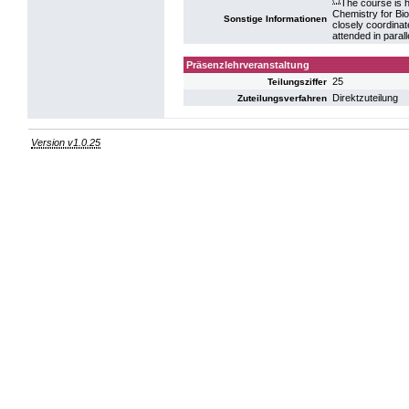
The course is h
Chemistry for Bio
Sonstige Informationen
closely coordinat
attended in paral
Präsenzlehrveranstaltung
25
Teilungsziffer
Direktzuteilung
Zuteilungsverfahren
Version v1.0.25