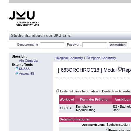
Studienhandbuch der JKU Linz
Benutzername
Passwort
Übersicht
(*)
Biological Chemistry
»
Organic Chemistry
Alle Curricula
Externe Tools
(*)
KUSSS
[
663ORCHROC18
] Modul
Rep
Auwea NG
(*)
Leider ist diese Information in Deutsch nicht verfü
Workload
Form der Prüfung
Ausbildun
Kumulative
B2 - Bachelo
1 ECTS
Modulprüfung
Jahr
Detailinformationen
Bachelorstudium 
Quellcurriculum
(*)
Preparation for