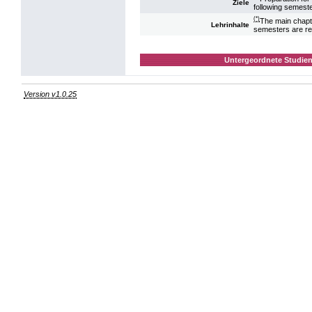
Ziele
following semeste
(*)
The main chapte
Lehrinhalte
semesters are r
Untergeordnete Studien
Version v1.0.25