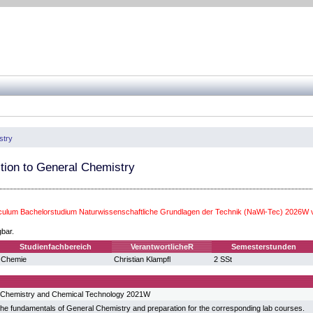
stry
ction to General Chemistry
iculum Bachelorstudium Naturwissenschaftliche Grundlagen der Technik (NaWi-Tec) 2026W 
gbar.
Studienfachbereich
VerantwortlicheR
Semesterstunden
Chemie
Christian Klampfl
2 SSt
 Chemistry and Chemical Technology 2021W
 the fundamentals of General Chemistry and preparation for the corresponding lab courses.