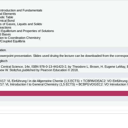
Introduction and Fundamentals
nd Elements
odic Table
mical Bond
es of Gases, Liquids and Solids
eactions
Equilibrium and Properties of Solutions
d Bases
tion to Coordination Chemistry
Coupled Equilibria
tion.
powerpoint presentation. Slides used druing the lecture can be downloaded from the corre
lisch
 Central Science, 14e, ISBN 978-0-13-441423-2, by Theodore L. Brown, H. Eugene LeMay, Br
w W. Stoltzfus,published by Pearson Education © 2018.
7: VL Einführung I in die Allgemeine Chemie (1,5 ECTS) + TCBPAVOEAC2: VO Einführung II
: VL Introduction I to General Chemistry (1,5 ECTS) + BCBPGVOGEC2: VO Introduction II