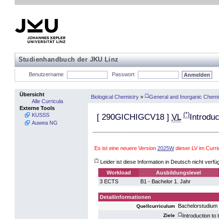
Studienhandbuch der JKU Linz
Benutzername
Passwort
Übersicht
(*)
Biological Chemistry
»
General and Inorganic Chemi
Alle Curricula
Externe Tools
(*)
KUSSS
[
290GICHIGCV18
]
VL
Introdu
Auwea NG
Es ist eine neuere Version
2025W
dieser LV im Curr
(*)
Leider ist diese Information in Deutsch nicht verfü
Workload
Ausbildungslevel
3 ECTS
B1 - Bachelor 1. Jahr
Detailinformationen
Bachelorstudium
Quellcurriculum
(*)
Introduction to
Ziele