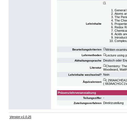
(*)
General 
Atoms a
The Peri
The Che
Properti
Lehrinhalte
Redox R
Chemical 
Acids an
Introduc
Complex/
(*)
Written examina
Beurteilungskriterien
(*)
Lecture using 
Lehrmethoden
Deutsch oder Eng
Abhaltungssprache
(*)
Chemistry: The
Literatur
Woodward, Matthe
Nein
Lehrinhalte wechselnd?
(*)
( 290AACHEA1V1
Äquivalenzen
( 663AACHGC1V17
Präsenzlehrveranstaltung
-
Teilungsziffer
Direktzuteilung
Zuteilungsverfahren
Version v1.0.25