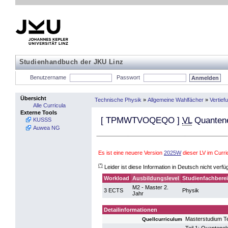
Studienhandbuch der JKU Linz
Benutzername
Passwort
Übersicht
Technische Physik
»
Allgemeine Wahlfächer
»
Vertief
Alle Curricula
Externe Tools
[
TPMWTVOQEQO
]
VL
Quantene
KUSSS
Auwea NG
Es ist eine neuere Version
2025W
dieser LV im Curr
(*)
Leider ist diese Information in Deutsch nicht verfü
Workload
Ausbildungslevel
Studienfachbere
M2 - Master 2.
3 ECTS
Physik
Jahr
Detailinformationen
Masterstudium T
Quellcurriculum