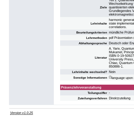
Teil 1: Quantene
Wechselwirkung v
quantisierten ele
Ziele
Grundlegendes Ve
elektromagnetisc
harmonic generati
state implementat
Lehrinhalte
correlations.
mündliche Prüfu
Beurteilungskriterien
pdf Präsentation
Lehrmethoden
Deutsch oder En
Abhaltungssprache
A. Yariv, Quantu
Mukamel, Princip
ISBN 0-19-509278
Literatur
University Press
Chiao, Quantum O
850886-1.
Nein
Lehrinhalte wechselnd?
(*)
language upon 
Sonstige Informationen
Präsenzlehrveranstaltung
-
Teilungsziffer
Direktzuteilung
Zuteilungsverfahren
Version v1.0.25