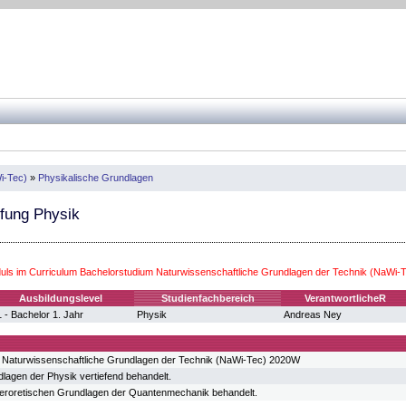
i-Tec)
»
Physikalische Grundlagen
efung Physik
ls im Curriculum Bachelorstudium Naturwissenschaftliche Grundlagen der Technik (NaWi-
Ausbildungslevel
Studienfachbereich
VerantwortlicheR
 - Bachelor 1. Jahr
Physik
Andreas Ney
 Naturwissenschaftliche Grundlagen der Technik (NaWi-Tec) 2020W
agen der Physik vertiefend behandelt.
heroretischen Grundlagen der Quantenmechanik behandelt.