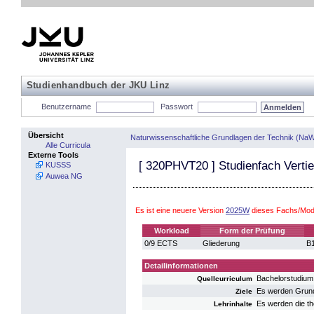
Studienhandbuch der JKU Linz
Benutzername
Passwort
Übersicht
Naturwissenschaftliche Grundlagen der Technik (NaW
Alle Curricula
Externe Tools
[
320PHVT20
] Studienfach Verti
KUSSS
Auwea NG
Es ist eine neuere Version
2025W
dieses Fachs/Modu
Workload
Form der Prüfung
0/9 ECTS
Gliederung
B1
Detailinformationen
Bachelorstudium
Quellcurriculum
Es werden Grundl
Ziele
Es werden die t
Lehrinhalte