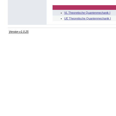
VL Theoretische Quantenmechanik I
UE Theoretische Quantenmechanik I
Version v1.0.25