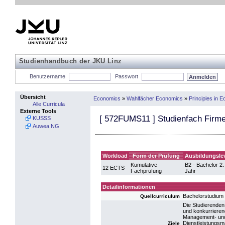
Studienhandbuch der JKU Linz
Benutzername
Passwort
Übersicht
Economics
»
Wahlfächer Economics
»
Principles in
Alle Curricula
Externe Tools
[
572FUMS11
] Studienfach Firm
KUSSS
Auwea NG
Workload
Form der Prüfung
Ausbildungsle
Kumulative
B2 - Bachelor 2.
12 ECTS
Fachprüfung
Jahr
Detailinformationen
Bachelorstudium
Quellcurriculum
Die Studierende
und konkurrieren
Management- und
Dienstleistungsmä
Ziele