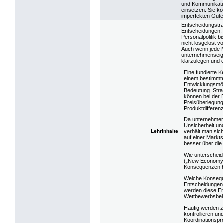
und Kommunikatio
einsetzen. Sie k
imperfekten Güte
Entscheidungsträ
Entscheidungen. 
Personalpolitik 
nicht losgelöst v
Auch wenn jede M
unternehmenseige
klarzulegen und 
Eine fundierte K
einem bestimmten
Entwicklungsmög
Bedeutung. Stra
können bei der E
Preisüberlegunge
Produktdifferenz
Da unternehmeri
Unsicherheit un
Lehrinhalte
verhält man sich
auf einer Markt
besser über die
Wie unterscheid
(„New Economy“)
Konsequenzen ha
Welche Konsequ
Entscheidungen
werden diese En
Wettbewerbsbehö
Häufig werden z
kontrollieren un
Koordinationspr