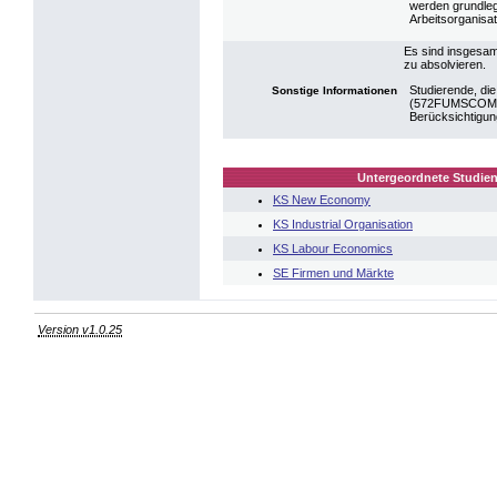
werden grundleg
Arbeitsorganisat
Es sind insgesam
zu absolvieren.
Studierende, di
Sonstige Informationen
(572FUMSCOMK15
Berücksichtigun
Untergeordnete Studien
KS New Economy
KS Industrial Organisation
KS Labour Economics
SE Firmen und Märkte
Version v1.0.25