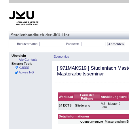
Studienhandbuch der JKU Linz
Benutzername
Passwort
Übersicht
Economics
Alle Curricula
Externe Tools
[
971MAKS19
] Studienfach Maste
KUSSS
Auwea NG
Masterarbeitsseminar
Form der
Workload
Ausbildungslevel
Prüfung
M2 - Master 2.
24 ECTS
Gliederung
Jahr
Detailinformationen
Masterstudium 
Quellcurriculum