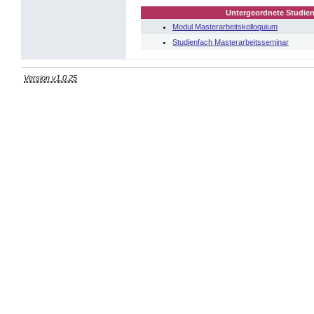
Untergeordnete Studien
Modul Masterarbeitskolloquium
Studienfach Masterarbeitsseminar
Version v1.0.25