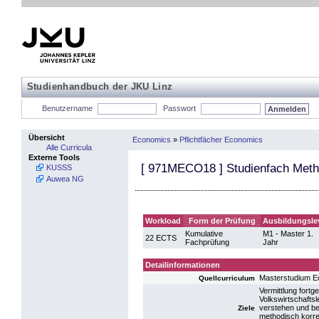
Studienhandbuch der JKU Linz
Benutzername
Passwort
Übersicht
Economics
»
Pflichtfächer Economics
Alle Curricula
Externe Tools
[
971MECO18
] Studienfach Met
KUSSS
Auwea NG
Workload
Form der Prüfung
Ausbildungsle
Kumulative
M1 - Master 1.
22 ECTS
Fachprüfung
Jahr
Detailinformationen
Masterstudium 
Quellcurriculum
Vermittlung fort
Volkswirtschafts
verstehen und be
Ziele
methodisch korre