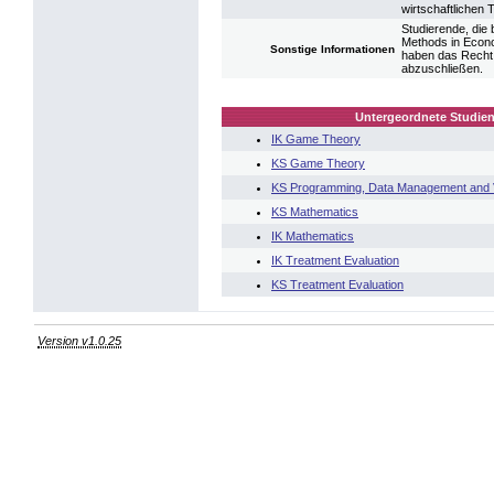
wirtschaftlichen 
Studierende, die 
Methods in Econo
Sonstige Informationen
haben das Recht,
abzuschließen.
Untergeordnete Studien
IK Game Theory
KS Game Theory
KS Programming, Data Management and V
KS Mathematics
IK Mathematics
IK Treatment Evaluation
KS Treatment Evaluation
Version v1.0.25