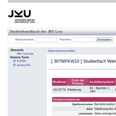
Studienhandbuch der JKU Linz
Benutzername
Passwort
Übersicht
Kulturwissenschaften
Alle Curricula
Externe Tools
[
307WFKW10
] Studienfach Wah
KUSSS
Auwea NG
Form der
Workload
Ausbildungslevel
Prüfung
B1 - Bachelor 1.
132 ECTS
Gliederung
Jahr
Detailinformationen
Bachelorstudium
Quellcurriculum
Gliederung des 
Ziele
Siehe untergeord
Lehrinhalte