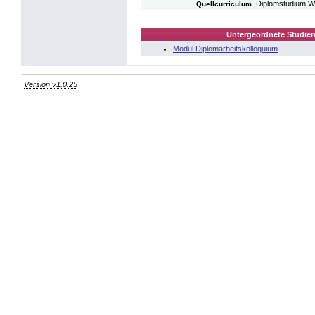
Diplomstudium W
Quellcurriculum
Untergeordnete Studien
Modul Diplomarbeitskolloquium
Version v1.0.25