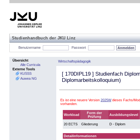
Studienhandbuch der JKU Linz
Benutzername
Passwort
Übersicht
Wirtschaftspädagogik
Alle Curricula
Externe Tools
[
170DIPL19
] Studienfach Diploma
KUSSS
Auwea NG
Diplomarbeitskolloquium)
Es ist eine neuere Version
2025W
dieses Fachs/Modu
vorhanden.
Form der
Workload
Ausbildungslevel
Prüfung
20 ECTS
Gliederung
D - Diplom
Detailinformationen