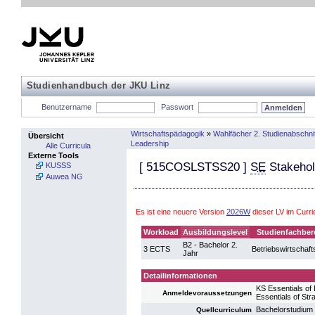
Studienhandbuch der JKU Linz
Benutzername
Passwort
Wirtschaftspädagogik
»
Wahlfächer 2. Studienabschnit
Übersicht
Leadership
Alle Curricula
Externe Tools
[
515COSLSTSS20
]
SE
Stakehol
KUSSS
Auwea NG
Es ist eine neuere Version
2026W
dieser LV im Curr
Workload
Ausbildungslevel
Studienfachber
B2 - Bachelor 2.
3 ECTS
Betriebswirtschaft
Jahr
Detailinformationen
KS Essentials of
Anmeldevoraussetzungen
Essentials of St
Bachelorstudium 
Quellcurriculum