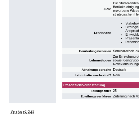
Die Studierenden 
Berücksichtigung
Ziele
erworbene Wissen
strategischen He
Stakehol
Strategi
Anspruc
Lehrinhalte
Entwickl
Präsenta
Reflexio
Seminararbeit, ak
Beurteilungskriterien
Zur Erreichung d
sowie Kleingruppe
Lehrmethoden
Reflexionsübunge
Deutsch
Abhaltungssprache
Nein
Lehrinhalte wechselnd?
Präsenzlehrveranstaltung
25
Teilungsziffer
Zuteilung nach V
Zuteilungsverfahren
Version v1.0.25