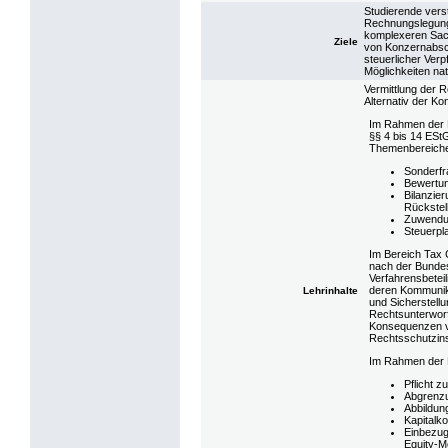
Studierende ver
Rechnungslegungs
komplexeren Sach
Ziele
von Konzernabsch
steuerlicher Ver
Möglichkeiten na
Vermittlung der 
Alternativ der K
Im Rahmen der 
§§ 4 bis 14 ESt
Themenbereiche
Sonderfr
Bewertun
Bilanzie
Rückstel
Zuwendu
Steuerpl
Im Bereich Tax 
nach der Bunde
Verfahrensbeteil
deren Kommunika
Lehrinhalte
und Sicherstellu
Rechtsunterwor
Konsequenzen vo
Rechtsschutzins
Im Rahmen der 
Pflicht 
Abgrenzu
Abbildun
Kapitalk
Einbezug
Equity-M