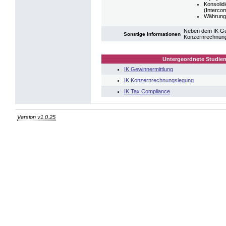
Konsolid
(Interco
Währung
Neben dem IK Gew
Sonstige Informationen
Konzernrechnung
Untergeordnete Studien
IK Gewinnermittlung
IK Konzernrechnungslegung
IK Tax Compliance
Version v1.0.25