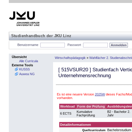
Studienhandbuch der JKU Linz
Benutzername
Passwort
Übersicht
Wirtschaftspädagogik
»
Wahlfächer 2. Studienabschnit
Alle Curricula
Externe Tools
[
515VSUR20
] Studienfach Verti
KUSSS
Auwea NG
Unternehmensrechnung
Es ist eine neuere Version
2025W
dieses Fachs/Modu
vorhanden.
Workload
Form der Prüfung
Ausbildungslev
Kumulative
B2 - Bachelor 2.
6 ECTS
Fachprüfung
Jahr
Detailinformationen
Bachelorstudium 
Quellcurriculum