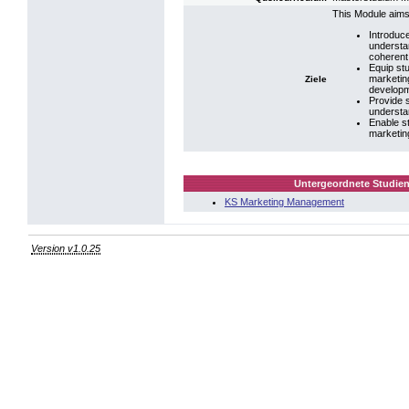
This Module aims
Introduc
understan
coherent 
Equip stu
marketin
Ziele
developm
Provide s
understa
Enable st
marketing
Untergeordnete Studien
KS Marketing Management
Version v1.0.25