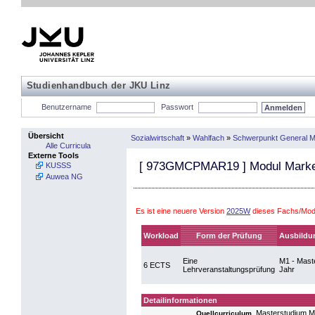
Studienhandbuch der JKU Linz
Benutzername
Passwort
Übersicht
Sozialwirtschaft
»
Wahlfach
»
Schwerpunkt General 
Alle Curricula
Externe Tools
[
973GMCPMAR19
] Modul Marke
KUSSS
Auwea NG
Es ist eine neuere Version
2025W
dieses Fachs/Modu
Workload
Form der Prüfung
Ausbildu
Eine
M1 - Maste
6 ECTS
Lehrveranstaltungsprüfung
Jahr
Detailinformationen
Masterstudium 
Quellcurriculum