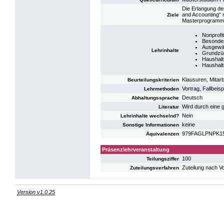
Die Erlangung de
and Accounting“ 
Ziele
Masterprogramms 
Nonprofi
Besonder
Ausgewäh
Lehrinhalte
Grundzüg
Haushal
Haushal
Klausuren, Mitarb
Beurteilungskriterien
Vortrag, Fallbeisp
Lehrmethoden
Deutsch
Abhaltungssprache
Wird durch eine
Literatur
Nein
Lehrinhalte wechselnd?
keine
Sonstige Informationen
979FAGLPNPK15: 
Äquivalenzen
Präsenzlehrveranstaltung
100
Teilungsziffer
Zuteilung nach V
Zuteilungsverfahren
Version v1.0.25