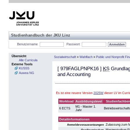
Studienhandbuch der JKU Linz
Benutzername
Passwort
Übersicht
Sozialwirtschaft
»
Wahlfach
»
Public und Nonprofit Fi
Alle Curricula
Externe Tools
[
979FAGLPNPK16
]
KS
Grundlage
KUSSS
Auwea NG
and Accounting
Es ist eine neuere Version
2025W
dieser LV im Curr
Workload
Ausbildungslevel
Studienfachber
M1 - Master 1.
6 ECTS
Betriebswirtschaft
Jahr
Detailinformationen
Zulassung zum M
Anmeldevoraussetzungen
Masterstudium F
Quellcurriculum