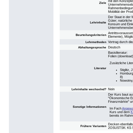
mit den Konzepte
Ziele
Unternehmensebe
Rahmenbedingunge
Mobilität der Pr
Der Staat in der 
Güter; natürliche
Lehrinhalte
Konsum und Einko
Unternehmensbest
Antrittsvorausset
Beurteilungskriterien
Elemente), Mögli
Vortrag durch di
Lehrmethoden
Deutsch
Abhaltungssprache
Basisliteratur:
Folien (download
Zusätzliche Lite
Literatur
Stiglitz,
Homburg,
8)
Nowotny, 
Nein
Lehrinhalte wechselnd?
Der Kurs baut auf
"Ökonomische Ent
Finanzmärkte" un
Sonstige Informationen
Im Fach
Angewa
Kurs und dem
K
bereits im Rahm
Decken ebenfalls
Frühere Varianten
2OSUSTSK: KS St