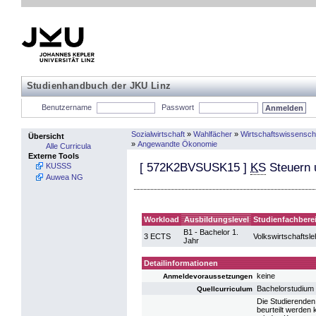
Studienhandbuch der JKU Linz
Benutzername
Passwort
Sozialwirtschaft
»
Wahlfächer
»
Wirtschaftswissensch
Übersicht
»
Angewandte Ökonomie
Alle Curricula
Externe Tools
[
572K2BVSUSK15
]
KS
Steuern 
KUSSS
Auwea NG
Workload
Ausbildungslevel
Studienfachbere
B1 - Bachelor 1.
3 ECTS
Volkswirtschaftsle
Jahr
Detailinformationen
keine
Anmeldevoraussetzungen
Bachelorstudium
Quellcurriculum
Die Studierenden
beurteilt werden