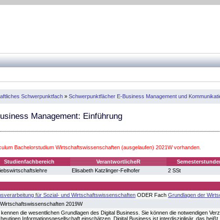
aftliches Schwerpunktfach
»
Schwerpunktfächer E-Business Management und Kommunikat
Business Management: Einführung
iculum Bachelorstudium Wirtschaftswissenschaften (ausgelaufen) 2021W vorhanden.
Studienfachbereich
VerantwortlicheR
Semesterstunde
iebswirtschaftslehre
Elisabeth Katzlinger-Felhofer
2 SSt
nsverarbeitung für Sozial- und Wirtschaftswissenschaften
ODER Fach
Grundlagen der Wirtsc
 Wirtschaftswissenschaften 2019W
 kennen die wesentlichen Grundlagen des Digital Business. Sie können die notwendigen Ve
r heutigen Informationsgesellschaft einschätzen. Digital Business ist interdisziplinär, das he