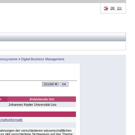
DE
EN
ionssysteme
»
Digital Business Management
n
Anbietende Uni
Johannes Kepler Universität Linz
haftsinformatik
rzahnungen der verschiedenen wissenschaftlichen
ißt, es gibt verschiedene Sichtweisen auf das Thema: