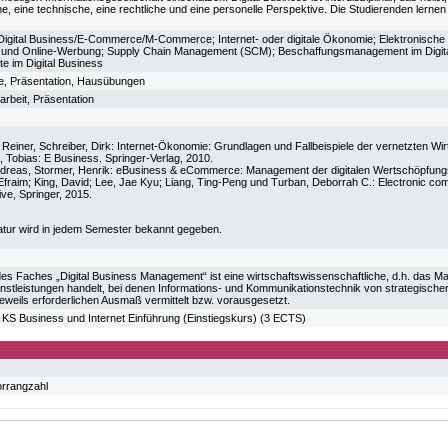
che, eine technische, eine rechtliche und eine personelle Perspektive. Die Studierenden lern
igital Business/E-Commerce/M-Commerce; Internet- oder digitale Ökonomie; Elektronische M
 und Online-Werbung; Supply Chain Management (SCM); Beschaffungsmanagement im Digita
e im Digital Business
die, Präsentation, Hausübungen
arbeit, Präsentation
Reiner, Schreiber, Dirk: Internet-Ökonomie: Grundlagen und Fallbeispiele der vernetzten Wirt
, Tobias: E Business. Springer-Verlag, 2010.
ndreas, Stormer, Henrik: eBusiness & eCommerce: Management der digitalen Wertschöpfungsk
Efraim; King, David; Lee, Jae Kyu; Liang, Ting-Peng und Turban, Deborrah C.: Electronic co
ve, Springer, 2015.
atur wird in jedem Semester bekannt gegeben.
des Faches „Digital Business Management“ ist eine wirtschaftswissenschaftliche, d.h. das 
nstleistungen handelt, bei denen Informations- und Kommunikationstechnik von strategische
eweils erforderlichen Ausmaß vermittelt bzw. vorausgesetzt.
S Business und Internet Einführung (Einstiegskurs) (3 ECTS)
orrangzahl