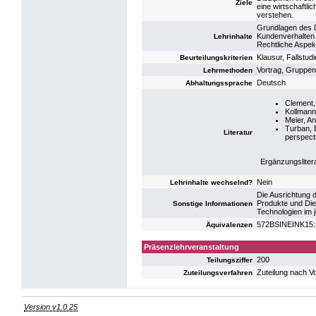
Ziele
eine wirtschaftli
verstehen.
Grundlagen des D
Kundenverhalten
Lehrinhalte
Rechtliche Aspekt
Klausur, Fallstu
Beurteilungskriterien
Vortrag, Gruppen
Lehrmethoden
Deutsch
Abhaltungssprache
Clement, 
Kollmann
Meier, A
Turban, 
Literatur
perspecti
Ergänzungsliter
Nein
Lehrinhalte wechselnd?
Die Ausrichtung 
Produkte und Die
Sonstige Informationen
Technologien im j
572BSINEINK15: K
Äquivalenzen
Präsenzlehrveranstaltung
200
Teilungsziffer
Zuteilung nach V
Zuteilungsverfahren
Version v1.0.25