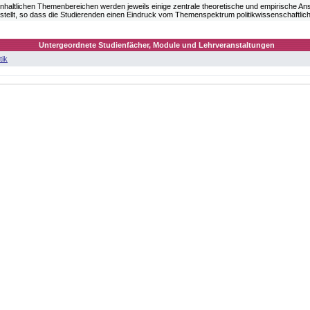
 inhaltlichen Themenbereichen werden jeweils einige zentrale theoretische und empirische An
tellt, so dass die Studierenden einen Eindruck vom Themenspektrum politikwissenschaftlich
Untergeordnete Studienfächer, Module und Lehrveranstaltungen
tik