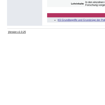
In den einzelnen
Lehrinhalte
Forschung vorges
KS Grundbegriffe und Grundzüge der Poli
Version v1.0.25