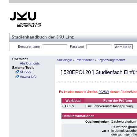
Studienhandbuch der JKU Linz
Benutzername
Passwort
Übersicht
Soziologie
»
Pflichtfächer
»
Ergänzungsfächer
Alle Curricula
Externe Tools
[
528EPOL20
] Studienfach Einfüh
KUSSS
Auwea NG
Es ist eine neuere Version
2025W
dieses Fachs/Modu
Workload
Form der Prüfung
6 ECTS
Eine Lehrveranstaltungsprüfung
Detailinformationen
Bachelorstudium 
Quellcurriculum
Es werden grundle
in demokratische
Ziele
den wichtigen th