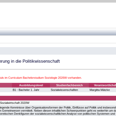
rung in die Politikwissenschaft
ls im Curriculum Bachelorstudium Soziologie 2026W vorhanden.
Ausbildungslevel
Studienfachbereich
Verantwortliche
B1 - Bachelor 1. Jahr
Sozialwissenschaften
Margitta Mätzke
Sozialwirtschaft 2020W
gende Kenntnisse über Organisationsformen der Politik, Einflüsse auf Politik und insbesonde
n Gemeinwesen vermittelt. Neben diesen inhaltlichen Schwerpunkten geht es weiterhin um da
eoretischen Denkfiguren der sozialwissenschaftlichen Analyse von politischen Systemen un