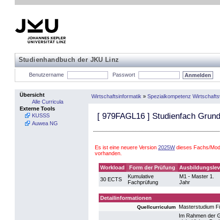
Studienhandbuch der JKU Linz
Benutzername
Passwort
Übersicht
Wirtschaftsinformatik
»
Spezialkompetenz Wirtschaft
Alle Curricula
Externe Tools
[
979FAGL16
] Studienfach Grund
KUSSS
Auwea NG
Es ist eine neuere Version
2025W
dieses Fachs/Modu
vorhanden.
Workload
Form der Prüfung
Ausbildungslev
Kumulative
M1 - Master 1.
30 ECTS
Fachprüfung
Jahr
Detailinformationen
Masterstudium F
Quellcurriculum
Im Rahmen der Gr