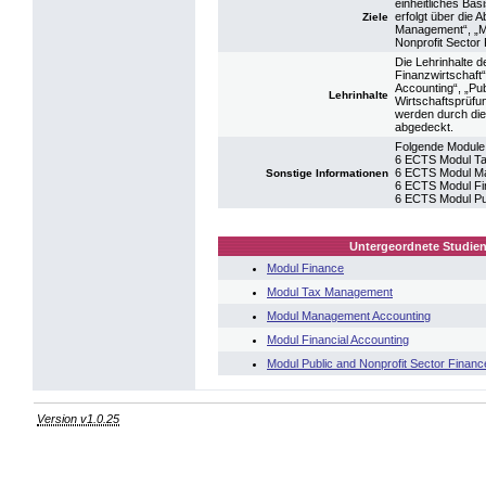
einheitliches Ba
erfolgt über die 
Ziele
Management“, „Ma
Nonprofit Sector
Die Lehrinhalte 
Finanzwirtschaft“
Accounting“, „P
Lehrinhalte
Wirtschaftsprüfun
werden durch die 
abgedeckt.
Folgende Module 
6 ECTS Modul T
6 ECTS Modul M
Sonstige Informationen
6 ECTS Modul Fin
6 ECTS Modul Pub
Untergeordnete Studien
Modul Finance
Modul Tax Management
Modul Management Accounting
Modul Financial Accounting
Modul Public and Nonprofit Sector Finan
Version v1.0.25