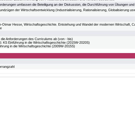
orderungen umfassen die Beteiligung an der Diskussion, die Durchführung von Übungen und 
ndzügen der Wirtschaftsentwicklung (Industrialisierung, Rationalisierung, Globalisierung u
Jan-Otmar Hesse, Wirtschaftsgeschichte. Entstehung und Wandel der modernen Wirtschaft, C
ge
 die Anforderungen des Curriculums ab (von - bis)
KS Einführung in die Wirtschaftsgeschichte (2015W-2020S)
hrung in die Wirtschaftsgeschichte (2009W-2015S)
orrangzahl