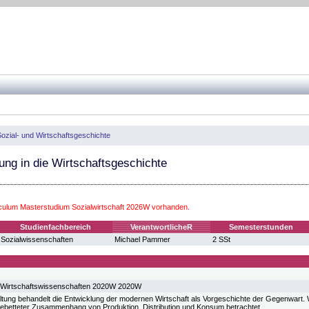
ozial- und Wirtschaftsgeschichte
ung in die Wirtschaftsgeschichte
iculum Masterstudium Sozialwirtschaft 2026W vorhanden.
Studienfachbereich
VerantwortlicheR
Semesterstunden
Sozialwissenschaften
Michael Pammer
2 SSt
 Wirtschaftswissenschaften 2020W 2020W
ltung behandelt die Entwicklung der modernen Wirtschaft als Vorgeschichte der Gegenwart. W
gebetteter Zusammenhang von Produktion, Distribution und Konsum betrachtet.