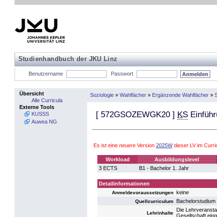
Studienhandbuch der JKU Linz
Benutzername
Passwort
Übersicht
Soziologie
»
Wahlfächer
»
Ergänzende Wahlfächer
»
S
Alle Curricula
Externe Tools
[
572GSOZEWGK20
]
KS
Einführ
KUSSS
Auwea NG
Es ist eine neuere Version
2025W
dieser LV im Curr
Workload
Ausbildungslevel
3 ECTS
B1 - Bachelor 1. Jahr
Detailinformationen
keine
Anmeldevoraussetzungen
Bachelorstudium
Quellcurriculum
Die Lehrveransta
Lehrinhalte
Gesellschaft ein