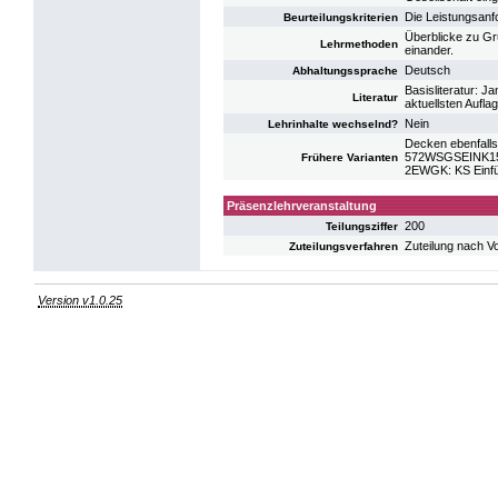
Die Leistungsanf
Beurteilungskriterien
Überblicke zu Gru
Lehrmethoden
einander.
Deutsch
Abhaltungssprache
Basisliteratur: 
Literatur
aktuellsten Aufla
Nein
Lehrinhalte wechselnd?
Decken ebenfalls
572WSGSEINK15: 
Frühere Varianten
2EWGK: KS Einfü
Präsenzlehrveranstaltung
200
Teilungsziffer
Zuteilung nach V
Zuteilungsverfahren
Version v1.0.25