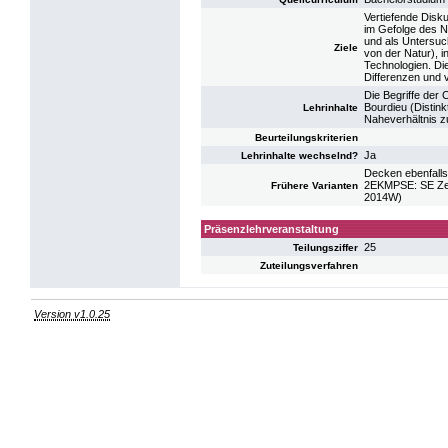
Vertiefende Disku
im Gefolge des N
und als Untersuc
Ziele
von der Natur), 
Technologien. Di
Differenzen und v
Die Begriffe der C
Bourdieu (Distink
Lehrinhalte
Naheverhältnis z
Beurteilungskriterien
Ja
Lehrinhalte wechselnd?
Decken ebenfalls
2EKMPSE: SE Zent
Frühere Varianten
2014W)
Präsenzlehrveranstaltung
25
Teilungsziffer
Zuteilungsverfahren
Version v1.0.25