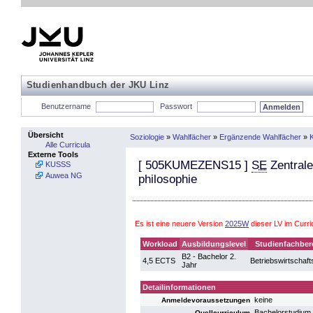
Studienhandbuch der JKU Linz
Benutzername
Passwort
Übersicht
Soziologie
»
Wahlfächer
»
Ergänzende Wahlfächer
»
K
Alle Curricula
Externe Tools
[
505KUMEZENS15
]
SE
Zentrale
KUSSS
Auwea NG
philosophie
Es ist eine neuere Version
2025W
dieser LV im Curr
Workload
Ausbildungslevel
Studienfachber
B2 - Bachelor 2.
4,5 ECTS
Betriebswirtschaft
Jahr
Detailinformationen
keine
Anmeldevoraussetzungen
Bachelorstudium
Quellcurriculum