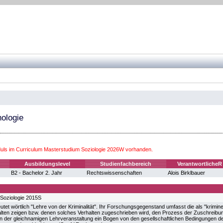
nologie
ls im Curriculum Masterstudium Soziologie 2026W vorhanden.
Ausbildungslevel
Studienfachbereich
VerantwortlicheR
B2 - Bachelor 2. Jahr
Rechtswissenschaften
Alois Birklbauer
Soziologie 2015S
utet wörtlich "Lehre von der Kriminalität". Ihr Forschungsgegenstand umfasst die als "krimi
alten zeigen bzw. denen solches Verhalten zugeschrieben wird, den Prozess der Zuschreibun
n der gleichnamigen Lehrveranstaltung ein Bogen von den gesellschaftlichen Bedingungen de