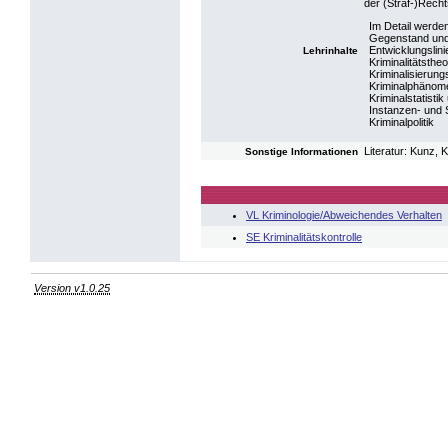
der (Straf-)Rech
Im Detail werde
Gegenstand und 
Entwicklungslini
Lehrinhalte
Kriminalitätstheo
Kriminalisierung
Kriminalphänom
Kriminalstatisti
Instanzen- und 
Kriminalpolitik
Literatur: Kunz, K
Sonstige Informationen
VL Kriminologie/Abweichendes Verhalten
SE Kriminalitätskontrolle
Version v1.0.25