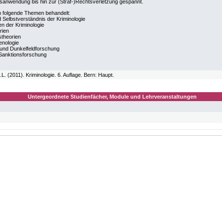
tsanwendung bis hin zur (Straf-)Rechtsverletzung gespannt.
n folgende Themen behandelt:
Selbstverständnis der Kriminologie
en der Kriminologie
rien
stheorien
enologie
k und Dunkelfeldforschung
Sanktionsforschung
.L. (2011). Kriminologie. 6. Auflage. Bern: Haupt.
Untergeordnete Studienfächer, Module und Lehrveranstaltungen