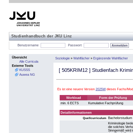
Studienhandbuch der JKU Linz
Benutzername
Passwort
Übersicht
Soziologie
»
Wahlfächer
»
Ergänzende Wahlfächer
Alle Curricula
Externe Tools
[
505KRIM12
] Studienfach Krimi
KUSSS
Auwea NG
Es ist eine neuere Version
2025W
dieses Fachs/Modu
Workload
Form der Prüfung
min. 6 ECTS
Kumulative Fachprüfung
Detailinformationen
Bachelorstudium 
Quellcurriculum
Kriminologie bede
die solches Verh
Sinngemäß wird i