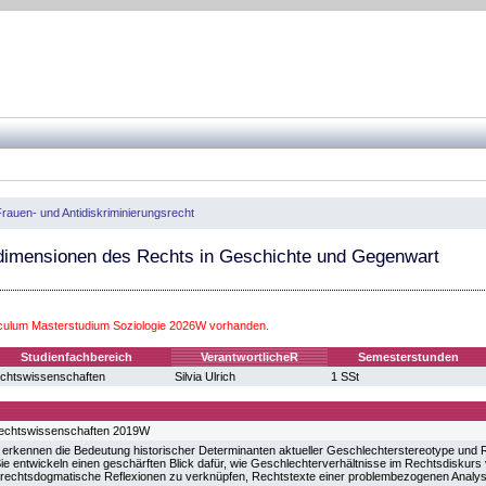
rauen- und Antidiskriminierungsrecht
imensionen des Rechts in Geschichte und Gegenwart
iculum Masterstudium Soziologie 2026W vorhanden.
Studienfachbereich
VerantwortlicheR
Semesterstunden
chtswissenschaften
Silvia Ulrich
1 SSt
echtswissenschaften 2019W
 erkennen die Bedeutung historischer Determinanten aktueller Geschlechterstereotype und
e entwickeln einen geschärften Blick dafür, wie Geschlechterverhältnisse im Rechtsdiskurs v
 rechtsdogmatische Reflexionen zu verknüpfen, Rechtstexte einer problembezogenen Analys