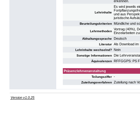
erkennen.
Es wird jeweils 
Fortpflanzungsfr
Lehrinhalte
und aus Perspekt
juristische Aufsä
Mündliche und sc
Beurteilungskriterien
Vortrag (40%), D
Lehrmethoden
Einzelarbeiten zu
Deutsch
Abhaltungssprache
Als Download i
Literatur
Nein
Lehrinhalte wechselnd?
Die Lehrveransta
Sonstige Informationen
RFFGGPS: PS Fra
Äquivalenzen
Präsenzlehrveranstaltung
-
Teilungsziffer
Zuteilung nach V
Zuteilungsverfahren
Version v1.0.25