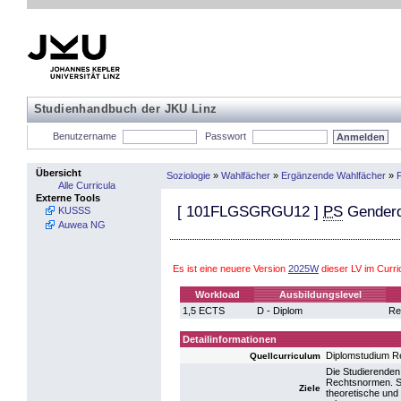
Studienhandbuch der JKU Linz
Benutzername
Passwort
Übersicht
Soziologie
»
Wahlfächer
»
Ergänzende Wahlfächer
»
F
Alle Curricula
Externe Tools
[
101FLGSGRGU12
]
PS
Genderd
KUSSS
Auwea NG
Es ist eine neuere Version
2025W
dieser LV im Curr
Workload
Ausbildungslevel
1,5 ECTS
D - Diplom
Re
Detailinformationen
Diplomstudium R
Quellcurriculum
Die Studierenden
Rechtsnormen. Si
Ziele
theoretische und