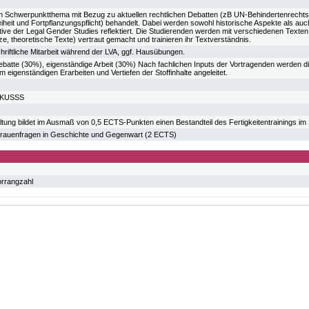
ein Schwerpunktthema mit Bezug zu aktuellen rechtlichen Debatten (zB UN-Behindertenrechts
eiheit und Fortpflanzungspflicht) behandelt. Dabei werden sowohl historische Aspekte als au
ive der Legal Gender Studies reflektiert. Die Studierenden werden mit verschiedenen Texte
tze, theoretische Texte) vertraut gemacht und trainieren ihr Textverständnis.
hriftliche Mitarbeit während der LVA, ggf. Hausübungen.
ebatte (30%), eigenständige Arbeit (30%) Nach fachlichen Inputs der Vortragenden werden 
m eigenständigen Erarbeiten und Vertiefen der Stoffinhalte angeleitet.
m KUSSS
ltung bildet im Ausmaß von 0,5 ECTS-Punkten einen Bestandteil des Fertigkeitentrainings im
uenfragen in Geschichte und Gegenwart (2 ECTS)
orrangzahl