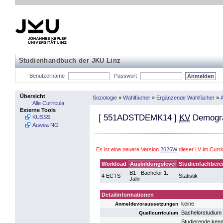
Studienhandbuch der JKU Linz
Benutzername
Passwort
Übersicht
Soziologie
»
Wahlfächer
»
Ergänzende Wahlfächer
»
A
Alle Curricula
Externe Tools
[
551ADSTDEMK14
]
KV
Demogr
KUSSS
Auwea NG
Es ist eine neuere Version
2026W
dieser LV im Curr
Workload
Ausbildungslevel
Studienfachbere
B1 - Bachelor 1.
4 ECTS
Statistik
Jahr
Detailinformationen
keine
Anmeldevoraussetzungen
Bachelorstudium 
Quellcurriculum
Studierende kenn