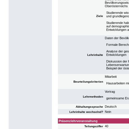
Bevölkerungswiss
Oberösterreichs
Studierende wiss
Ziele
und grundlegen
Studierende hab
auf demographi
Entwicklungen 
Daten der Bevölk
Formale Berechn
Analyse der ge
Entwicklungen
Lehrinhalte
Diskussion der P
Lebenserwartun
Beispiel der ös
Mitarbeit
Beurteilungskriterien
Hausarbeiten mi
Vortrag
Lehrmethoden
gemeinsame Erar
Deutsch
Abhaltungssprache
Nein
Lehrinhalte wechselnd?
Präsenzlehrveranstaltung
40
Teilungsziffer