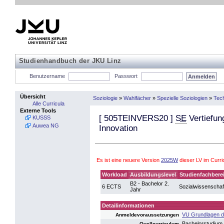
Studienhandbuch der JKU Linz
Benutzername
Passwort
Übersicht
Soziologie
»
Wahlfächer
»
Spezielle Soziologien
»
Tech
Alle Curricula
Externe Tools
[
505TEINVERS20
]
SE
Vertiefung
KUSSS
Auwea NG
Innovation
Es ist eine neuere Version
2025W
dieser LV im Curr
Workload
Ausbildungslevel
Studienfachbere
B2 - Bachelor 2.
6 ECTS
Sozialwissenschaf
Jahr
Detailinformationen
VU Grundlagen de
Anmeldevoraussetzungen
Bachelorstudium
Quellcurriculum