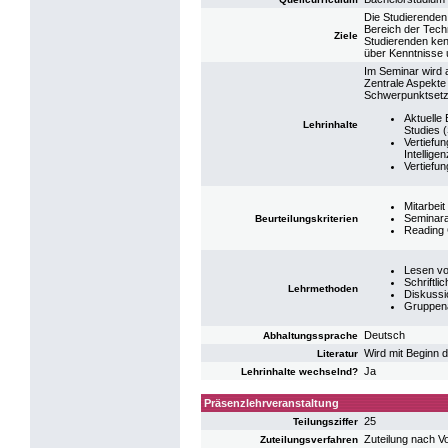
Die Studierenden
Bereich der Techn
Ziele
Studierenden ken
über Kenntnisse 
Im Seminar wird 
Zentrale Aspekte 
Schwerpunktsetz
Aktuelle
Lehrinhalte
Studies 
Vertiefun
Intelligen
Vertiefu
Mitarbeit
Seminara
Beurteilungskriterien
Reading
Lesen von
Schriftli
Lehrmethoden
Diskussi
Gruppena
Deutsch
Abhaltungssprache
Wird mit Beginn 
Literatur
Ja
Lehrinhalte wechselnd?
Präsenzlehrveranstaltung
25
Teilungsziffer
Zuteilung nach V
Zuteilungsverfahren