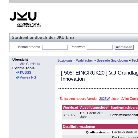
Studienhandbuch der JKU Linz
Benutzername
Passwort
Übersicht
Soziologie
»
Wahlfächer
»
Spezielle Soziologien
»
Tech
Alle Curricula
Externe Tools
[
505TEINGRUK20
]
VU
Grundlage
KUSSS
Auwea NG
Innovation
Es ist eine neuere Version
2025W
dieser LV im Curr
Workload
Ausbildungslevel
Studienfachbere
B2 - Bachelor 2.
3 ECTS
Sozialwissenschaf
Jahr
Detailinformationen
Bachelorstudium
Quellcurriculum
Die Lehrveranstal