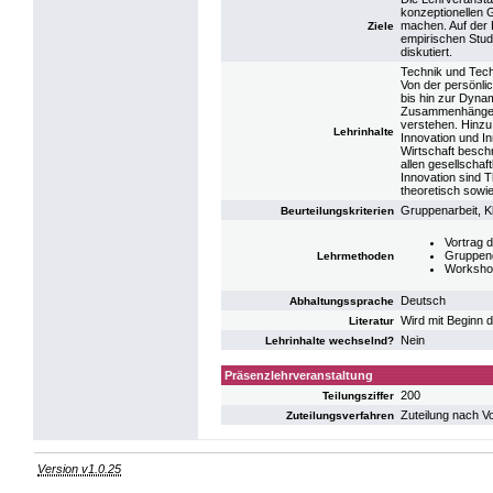
konzeptionellen 
machen. Auf der
Ziele
empirischen Studi
diskutiert.
Technik und Tech
Von der persönli
bis hin zur Dynam
Zusammenhänge hä
verstehen. Hinzu
Lehrinhalte
Innovation und In
Wirtschaft beschr
allen gesellschaf
Innovation sind 
theoretisch sowi
Gruppenarbeit, K
Beurteilungskriterien
Vortrag 
Gruppen
Lehrmethoden
Worksho
Deutsch
Abhaltungssprache
Wird mit Beginn 
Literatur
Nein
Lehrinhalte wechselnd?
Präsenzlehrveranstaltung
200
Teilungsziffer
Zuteilung nach V
Zuteilungsverfahren
Version v1.0.25