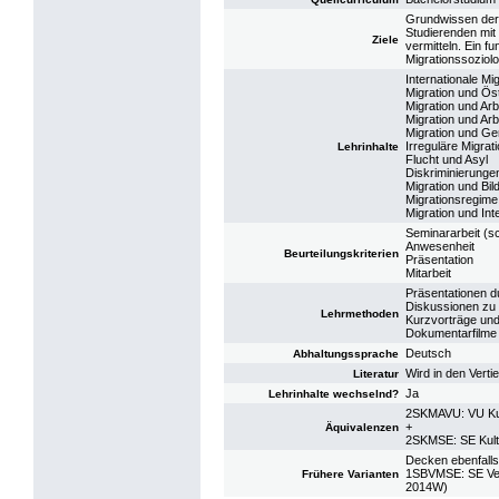
Grundwissen der 
Studierenden mit
Ziele
vermitteln. Ein f
Migrationssoziolo
Internationale Mig
Migration und Ös
Migration und Arb
Migration und Ar
Migration und Ge
Irreguläre Migrat
Lehrinhalte
Flucht und Asyl
Diskriminierunge
Migration und Bil
Migrationsregime
Migration und Int
Seminararbeit (sch
Anwesenheit
Beurteilungskriterien
Präsentation
Mitarbeit
Präsentationen d
Diskussionen zu 
Lehrmethoden
Kurzvorträge und 
Dokumentarfilme
Deutsch
Abhaltungssprache
Wird in den Vert
Literatur
Ja
Lehrinhalte wechselnd?
2SKMAVU: VU Kul
+
Äquivalenzen
2SKMSE: SE Kult
Decken ebenfalls
1SBVMSE: SE Vert
Frühere Varianten
2014W)