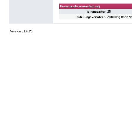
Präsenzlehrveranstaltung
25
Teilungsziffer
Zuteilung nach V
Zuteilungsverfahren
Version v1.0.25