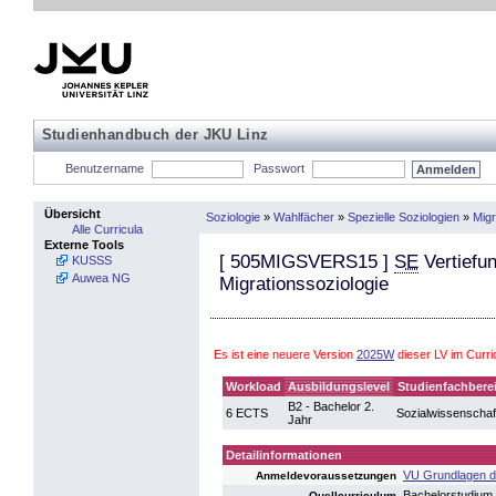
Studienhandbuch der JKU Linz
Benutzername
Passwort
Übersicht
Soziologie
»
Wahlfächer
»
Spezielle Soziologien
»
Migr
Alle Curricula
Externe Tools
[
505MIGSVERS15
]
SE
Vertiefun
KUSSS
Auwea NG
Migrationssoziologie
Es ist eine neuere Version
2025W
dieser LV im Curr
Workload
Ausbildungslevel
Studienfachbere
B2 - Bachelor 2.
6 ECTS
Sozialwissenschaf
Jahr
Detailinformationen
VU Grundlagen der
Anmeldevoraussetzungen
Bachelorstudium
Quellcurriculum